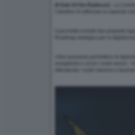
(Il Sole 24 Ore Radiocor)
- La Commis
l'obiettivo di rafforzare la capacità co
Il pacchetto include due proposte legi
Roadmap strategica per la digitalizzazi
«Non possiamo permetterci di dipendere
energetiche e sicuri i nostri servizi -
difendendo i nostri interessi e facendo