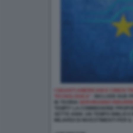
I GIGANTI AMERICANI E CINESI
TECNOLOGICA”:
INCLUDE DUE PR
IN TEORIA
SERVIRANNO RIDURR
TEMPI? LA COMMISSIONE PROPON
SETTE ANNI. UN TEMPO BIBLICO 
MILIARDI DI INVESTIMENTI PER