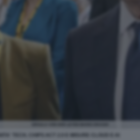
URSULA VON DER LEYEN MARIO DRAGHI
A' TECH, CHIPS ACT 2.0 E MISURE CLOUD E AI