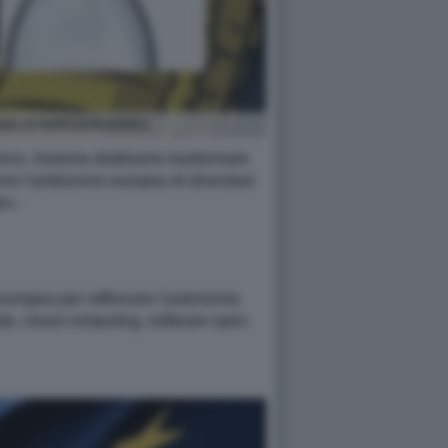
SA AI TAPPI DI PLASTICA
o unico. Insieme dobbiamo trasformare
anno l'ambizione europea di diventare
e».
europea per rafforzare l'autonomia
ciale, cloud computing, software open