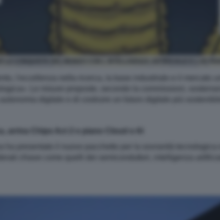
 LA CONQUISTA DEL MONDO CON L INTELLIGENZA ARTIFICIALE E L UE PEN
ento, l'eccellenza nella ricerca, la base industriale e il mercat
cnologica». Le misure proposte, secondo la commissioni, sosterr
 autonomia digitale e di costruire un futuro digitale più sostenibil
, arriva Chips Act 2 e piano Cloud e AI
ha presentato il nuovo pacchetto per la sovranità tecnologica 
iderati chiave come quelli dei semiconduttori, intelligenza artifi