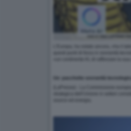
USA E CINA LOTTANO PER
L'Europa, ha notato ancora, «ha il tal
questi punti di forza in sovranità te
«un continente AI, di rafforzare la sua
Ue: pacchetto sovranità tecnologica
(LaPresse) - La Commissione europea 
strategica dell'Unione in settori cons
source ed energia.