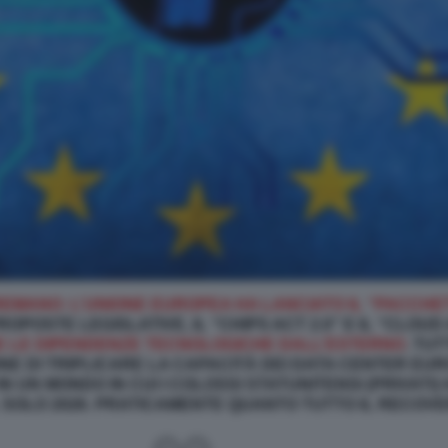
 TREMANO: L’UNIONE EUROPEA HA LANCIATO IL “PACCH
OPOSTE LEGISLATIVE, IL “CHIPS ACT 2.0” E IL “CLOU
E LE DIPENDENZE TECNOLOGICHE DALL’ESTERNO
. TU
E DI TRIPLICARE LA CAPACITÀ DEI DATA CENTER EURO
IN UN MONDO IN CUI I COLOSSI STATUNITENSI (PRIVATI)
 IL SOLO 2026. PRATICAMENTE QUANTO TUTTO IL RECO