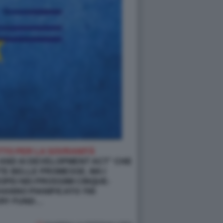
ETTO PER LA SOVRANITÀ
D AND AI DEVELOPMENT ACT” CHE
TTE BELLE PROMESSE, MA I
PEI NEI PROSSIMI CINQUE-
 HANNO PIANIFICATO 700
VERY FUND…