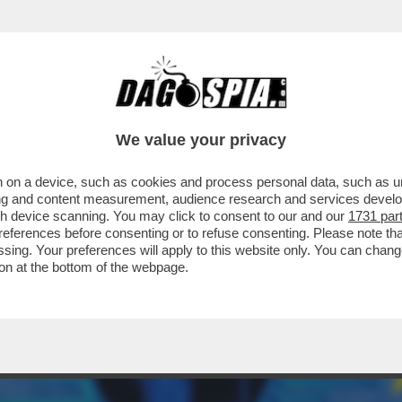
We value your privacy
 on a device, such as cookies and process personal data, such as uni
ising and content measurement, audience research and services deve
gh device scanning. You may click to consent to our and our
1731 par
ferences before consenting or to refuse consenting. Please note th
essing. Your preferences will apply to this website only. You can cha
on at the bottom of the webpage.