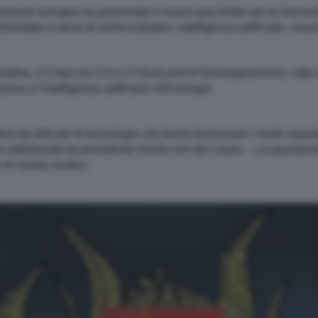
sione europea ha presentato il nuovo pacchetto per la Sovrani
ntinentale in tema di semiconduttori, intelligenza artificiale, clo
slative, il Chips Act 2.0 e il Cloud and AI Development Act, oltr
one e l'intelligenza artificiale nell'energia.
 da altri per le tecnologie che fanno funzionare i nostri ospedal
 ha sottolineato la presidente Ursula von der Leyen -. La questione 
 le nostre scelte».