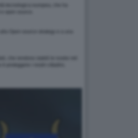
tà tecnologica europea, che ha
ud e open source.
e alla Open source strategy e a una
i, che rendono stabili le nostre reti
è proteggere i nostri cittadini,