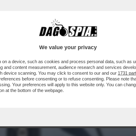
We value your privacy
 on a device, such as cookies and process personal data, such as uni
ising and content measurement, audience research and services deve
gh device scanning. You may click to consent to our and our
1731 par
ferences before consenting or to refuse consenting. Please note th
essing. Your preferences will apply to this website only. You can cha
on at the bottom of the webpage.