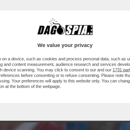
We value your privacy
 on a device, such as cookies and process personal data, such as uni
ising and content measurement, audience research and services deve
gh device scanning. You may click to consent to our and our
1731 par
ferences before consenting or to refuse consenting. Please note th
essing. Your preferences will apply to this website only. You can cha
on at the bottom of the webpage.