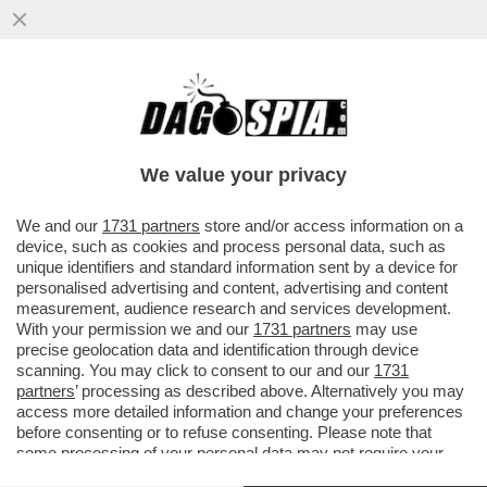
We value your privacy
We and our
1731 partners
store and/or access information on a
device, such as cookies and process personal data, such as
unique identifiers and standard information sent by a device for
personalised advertising and content, advertising and content
measurement, audience research and services development.
With your permission we and our
1731 partners
may use
precise geolocation data and identification through device
scanning. You may click to consent to our and our
1731
JOBS AZZ!
– DOPO IL PASTICCIO DELLA LEGGE
partners
’ processing as described above. Alternatively you may
DELEGA CHE APRIVA LA PORTA AI CONTRATTI
access more detailed information and change your preferences
“PIRATA”, IL GOVERNO FA RETROMARCIA E
before consenting or to refuse consenting. Please note that
RECUPERA L’ARTICOLO DEL JOBS ACT RENZIANO
some processing of your personal data may not require your
consent, but you have a right to object to such processing. Your
SECONDO CUI
I CONTRATTI DA PRENDERE IN