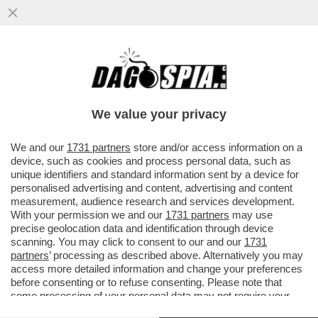
We value your privacy
We and our
1731 partners
store and/or access information on a
device, such as cookies and process personal data, such as
unique identifiers and standard information sent by a device for
personalised advertising and content, advertising and content
measurement, audience research and services development.
With your permission we and our
1731 partners
may use
precise geolocation data and identification through device
scanning. You may click to consent to our and our
1731
partners
’ processing as described above. Alternatively you may
IL LUSSO CI VEDE LUNGO –
KERING, IL COLOSSO
access more detailed information and change your preferences
before consenting or to refuse consenting. Please note that
PROPRIETARIO DEL MARCHIO GUCCI, ENTRARA’ NEL
some processing of your personal data may not require your
MERCATO DEGLI OCCHIALI CON INTELLIGENZA
consent, but you have a right to object to such processing. Your
ARTIFICIALE, IN PARTNERSHIP CON GOOGLE
–