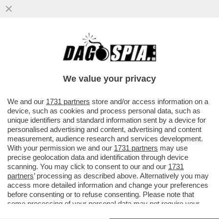
We value your privacy
We and our
1731 partners
store and/or access information on a
device, such as cookies and process personal data, such as
unique identifiers and standard information sent by a device for
personalised advertising and content, advertising and content
measurement, audience research and services development.
With your permission we and our
1731 partners
may use
precise geolocation data and identification through device
scanning. You may click to consent to our and our
1731
partners
’ processing as described above. Alternatively you may
L’IRAN POTREBBE VINCERE LA GUERRA E PERDERE
access more detailed information and change your preferences
LA PACE –
TEHERAN CONTINUA AD ALZARE LA
before consenting or to refuse consenting. Please note that
POSTA SU HORMUZ E A PRETENDERE UN PEDAGGIO,
some processing of your personal data may not require your
INSIEME A QUEGLI SVOLTAPAGNOTTA DEGLI
consent, but you have a right to object to such processing. Your