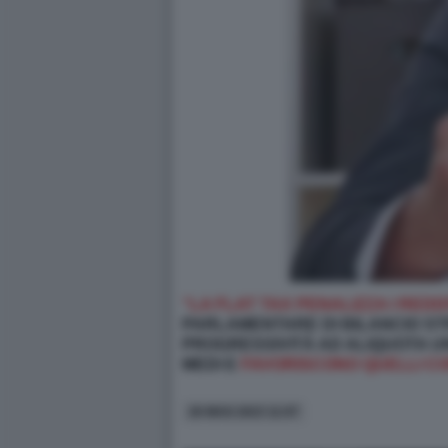
“LA FLAT TAX PENALIZZA I REDDI
PARLAMENTARE DI BILANCIO STR
PROGRESSIVITÀ AD ALIQUOTA UN
MEDI E
FAVORISCONO QUELLI CON
26 MAG 2023 11:07