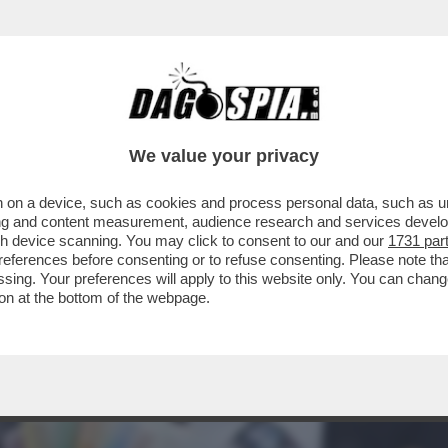
We value your privacy
 on a device, such as cookies and process personal data, such as uni
ising and content measurement, audience research and services deve
gh device scanning. You may click to consent to our and our
1731 par
ferences before consenting or to refuse consenting. Please note th
essing. Your preferences will apply to this website only. You can cha
on at the bottom of the webpage.