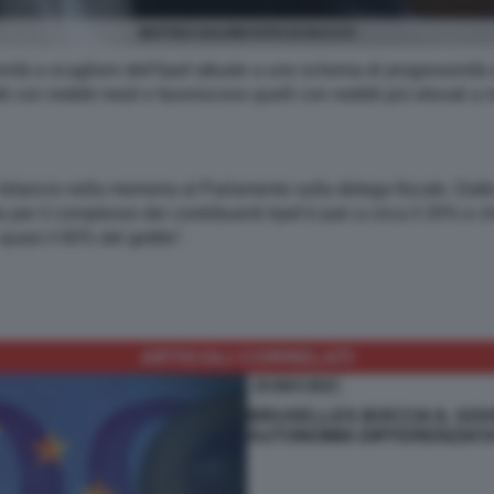
MATTEO SALVINI FOTO DI BACCO
vità a scaglioni dell'Irpef attuale a uno schema di progressività 
ti con redditi medi e favoriscono quelli con redditi più elevati a
 bilancio nella memoria al Parlamento sulla delega fiscale. Dalle
per il complesso dei contribuenti Irpef è pari a circa il 20% e 
uasi il 60% del gettito".
ARTICOLI CORRELATI
25-MAY-2023
BRUXELLES BOCCIA IL GOV
AUTONOMIA DIFFERENZIATA