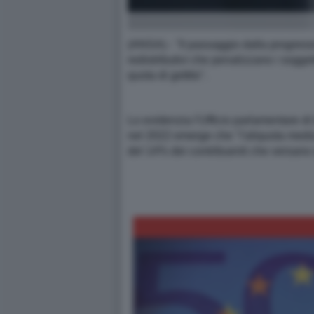
(ANSA) - "Il passaggio dalla progressi
redistributivi che penalizzano i sogget
quota di gettito".
Lo evidenzia l'Ufficio parlamentare di
nel 2022 emerge che "l'aliquota media 
del 14% dei contribuenti che versano q