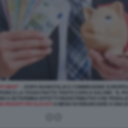
TI MEDI”
– DOPO BANKITALIA E COMMISSIONE EUROPEA,
ONCA LA TASSA PIATTA TANTO CARA A SALVINI: “IL P
ICA DETERMINA EFFETTI REDISTRIBUTIVI CHE PENALIZ
 REDDITI PIÙ ELEVATI
A MENO DI RINUNCIARE A UNA E