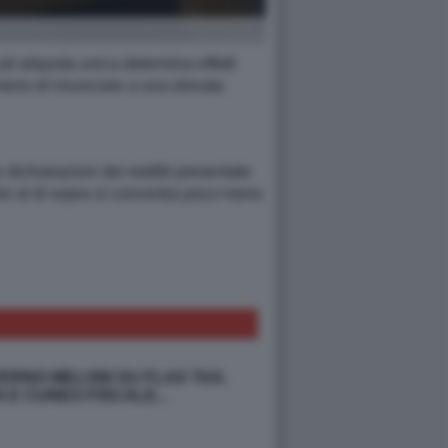
ad aliquota unica determina effetti
 meno di rinunciare a una elevata
 dichiarazioni dei redditi presentate
che al di sopra si concentra poco meno
ERNO MELONI SU FLAX TAX,
 E CUNEO FISCALE...