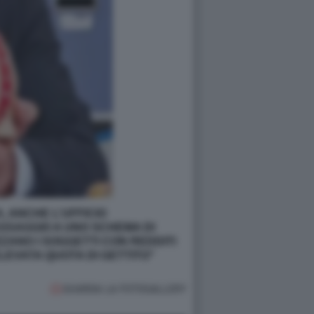
 ANCHE L’UFFICIO
ASSAGGIO A UNO SCHEMA DI
ZANO I SOGGETTI CON REDDITI
LEVATA QUOTA DI GETTITO"
GUARDA LA FOTOGALLERY