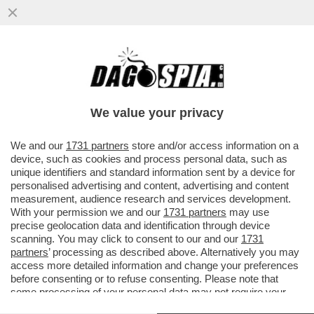
We value your privacy
We and our
1731 partners
store and/or access information on a
device, such as cookies and process personal data, such as
unique identifiers and standard information sent by a device for
personalised advertising and content, advertising and content
measurement, audience research and services development.
With your permission we and our
1731 partners
may use
precise geolocation data and identification through device
scanning. You may click to consent to our and our
1731
partners
’ processing as described above. Alternatively you may
access more detailed information and change your preferences
before consenting or to refuse consenting. Please note that
MOSCA AL NASO DI ORCEL – DAL MINISTERO DELLE
some processing of your personal data may not require your
FINANZE RUSSO HANNO FATTO SAPERE CHE
consent, but you have a right to object to such processing. Your
UNICREDIT NON HA ANCORA PRESENTATO ALCUNA