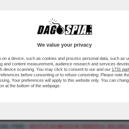
We value your privacy
 on a device, such as cookies and process personal data, such as uni
ising and content measurement, audience research and services deve
gh device scanning. You may click to consent to our and our
1731 par
ferences before consenting or to refuse consenting. Please note th
essing. Your preferences will apply to this website only. You can cha
on at the bottom of the webpage.
 DEL FOOD –
NESTLÉ HA MESSO IN VENDITA IL 50% DEL