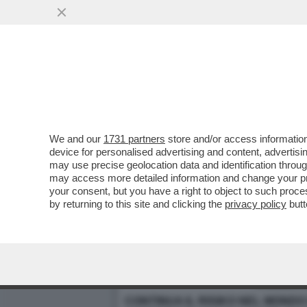
We and our
1731 partners
store and/or access information
device for personalised advertising and content, advert
may use precise geolocation data and identification throu
may access more detailed information and change your pre
your consent, but you have a right to object to such proc
by returning to this site and clicking the
privacy policy
butt
CONTINUA IL RISIKO NEL MONDO