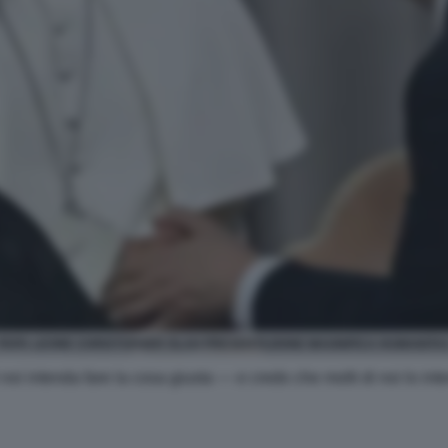
PAPA LEONE CHRISTOPHER OLAH PRESENTAZIONE MAGNIFICA HUMANITA
noi intenda fare la cosa giusta — e credo che molti di noi lo 