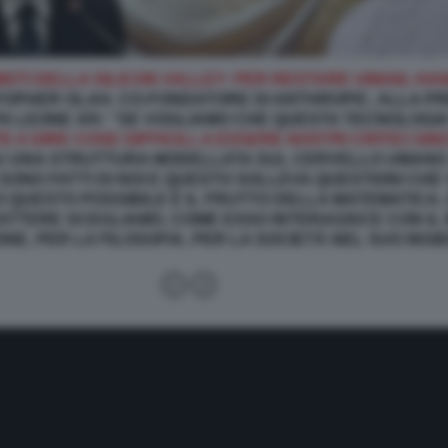
ISTI DELLA SILICON VALLEY: PER RESTARE UMANI, HA
TOPHER OLAH, CO-FONDATORE DI ANTHROPIC, ALLA P
PA LEONE XIV: “SE VOGLIAMO CHE QUESTA TECNOLOGI
A DIRE COSE DIFFICILI, A ESSERE NOSTRI CRITICI SINC
U UNA STRUTTURA MODELLATA SUL CERVELLO UMANO.
SONO FATTI DI NOI E QUESTO SOLLEVA QUESTIONI CHE 
QUESTO POSSIBILE È IL FRUTTO DELLA MATEMATICA
ATTERE SCEGLIAMO, COME ESSO INTERAGISCE CON IL
NE, PER LA FILOSOFIA, PER LA SOCIETÀ NEL SUO INSI