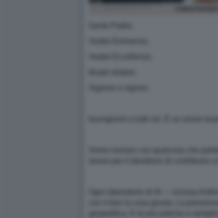
CHRISTOPHER 
Santo Padre,
Vostre Eminenze,
Vostre Eccellenze,
Illustri relatori,
Signore e signori,
buongiorno a tutti voi. È un onore ess
Vorrei iniziare con qualcosa che potr
lavoro per il desiderio di contribuire 
Ogni laboratorio di IA — inclusa Anthro
con il fare la cosa giusta. La pressio
geopolitica. E le più antiche e semplic