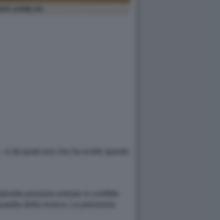
APA LEONE XIV
 — e da qualcuno che ha scelto questo
alvolta possono entrare in conflitto
uardia della ricerca. La pressione