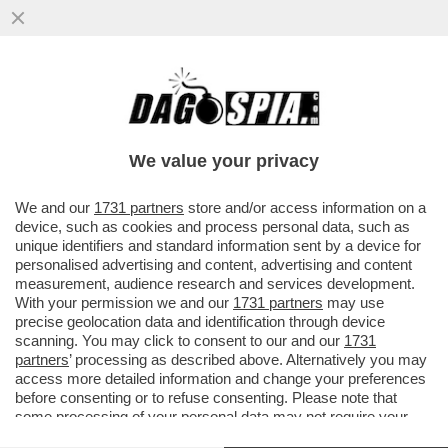
We value your privacy
We and our
1731 partners
store and/or access information on a
device, such as cookies and process personal data, such as
unique identifiers and standard information sent by a device for
personalised advertising and content, advertising and content
measurement, audience research and services development.
With your permission we and our
1731 partners
may use
precise geolocation data and identification through device
scanning. You may click to consent to our and our
1731
UNA BANCA DI BARI – MENTRE LA NAVE
partners
’ processing as described above. Alternatively you may
access more detailed information and change your preferences
AFFONDAVA, I VERTICI DELLA POPOLARE PUGLIESE
before consenting or to refuse consenting. Please note that
SI ALZAVANO I COMPENSI: DOPO AVER VOTATO UN
some processing of your personal data may not require your
BILANCIO IN PERDITA PER 420 MILIONI DI EURO, NEL
consent, but you have a right to object to such processing. Your
2019, FURONO APPROVATI AUMENTI PER TUTTI I