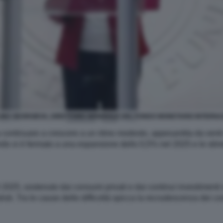
LINA GEORGIEVA, DIRETTORE GENERALE DEL FONDO MONETARIO INTERNA
a continuare a crescere a un ritmo modesto, appesantita da venti co
lordo si è fermato a una espansione dello 0,5% nel 2025 e le stim
el 2025, sostenuto dai consumi privati e dai continui investimenti
isti. Tra le cause delle difficoltà spicca la recrudescenza dei conf