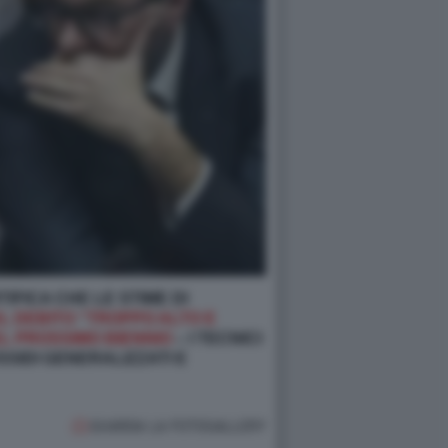
IFICA CHE LE STIME DI
L DEBITO “TROPPO ALTO E
EL PROSSIMO BIENNIO
– I TECNICI
SSIDI GENERALIZZATI E
GUARDA LA FOTOGALLERY