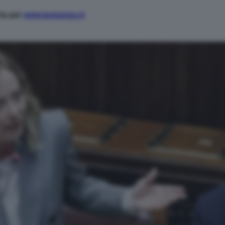
ria per
www.lastampa.it