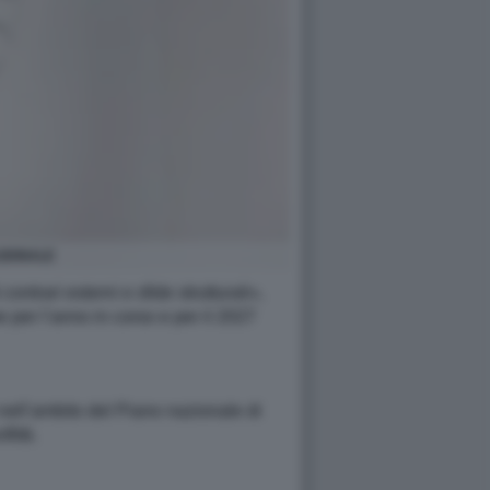
ZIONALE
ntrari esterni e sfide strutturali»,
e per l’anno in corso e per il 2027
 nell’ambito del Piano nazionale di
litti.