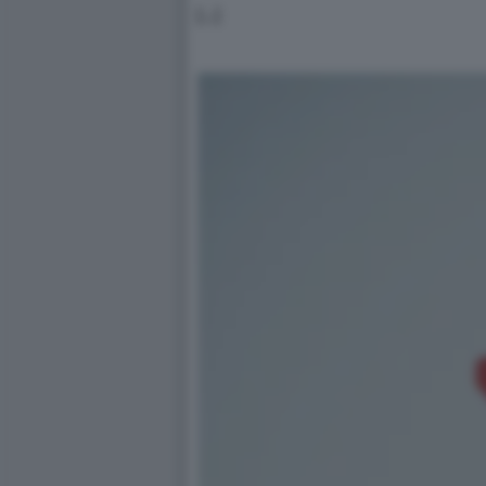
[...]