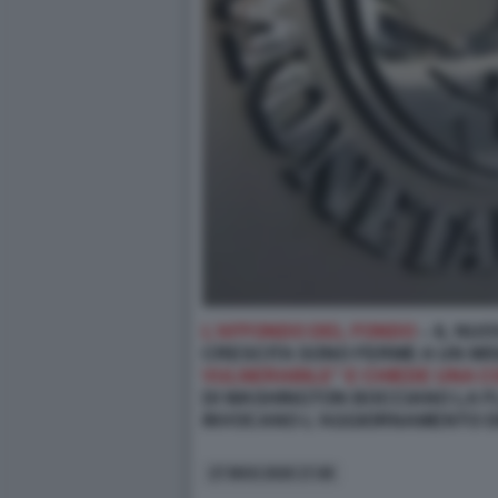
L’AFFONDO DEL FONDO
– IL NUO
CRESCITA SONO FERME A UN MISER
VULNERABILE” E CHIEDE UNA CO
DI WASHINGTON BOCCIANO LA FLA
INVOCANO L'AGGIORNAMENTO 
27 MAG 2026 17:48