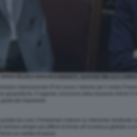
GIORGIA MELONI E GIANCARLO GIORGETTI - QUESTION TIME ALLA CAMER
onetario internazionale (Fmi) suona l’allarme per il nostro Paes
i geopolitiche. Il rapporto conclusivo della missione Article IV f
o giudicato imponente.
guidati da Lone Christiansen impone un intervento strutturale sui 
termine sempre più difficili di fronte all’incertezza globale e ai
 Serve un cambio di passo.