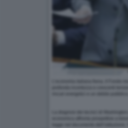
L’economia italiana frena. Il Fondo m
profonda incertezza e crescenti tension
rincari energetici e un debito pubblic
La diagnosi dei tecnici di Washington 
economica affronta prospettive a breve 
legge nel documento dell’istituzione.