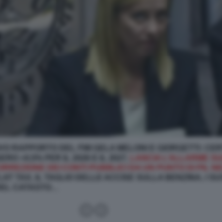
VO RAPPORTO DEL FMI GELA MELONI E GIORGETTI: CERT
O +0,5% PER IL 2026 E IL 2027,
LANCIA L’ALLARME SU
RREZIONE DEI CONTI PUBBLICI DA UN PUNTO DI PIL N
T TAX, IL TAGLIO DELLE ACCISE SULLA BENZINA, I SU
DEL CATASTO…