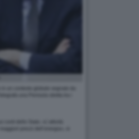
A
e in un contesto globale segnato da
otografa una Penisola stretta tra i
conti dello Stato. «L’attività
 maggiori prezzi dell’energia», si