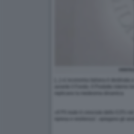
KRISTA
[...] «L’economia italiana è destinata 
avverte il Fondo. Il Prodotto interno 
replicano la medesima dinamica.
«Il Pil reale è cresciuto dello 0,5% n
ripresa e resilienza", spiegano gli anal