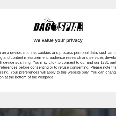
We value your privacy
 on a device, such as cookies and process personal data, such as uni
ising and content measurement, audience research and services deve
gh device scanning. You may click to consent to our and our
1731 par
ferences before consenting or to refuse consenting. Please note th
essing. Your preferences will apply to this website only. You can cha
on at the bottom of the webpage.