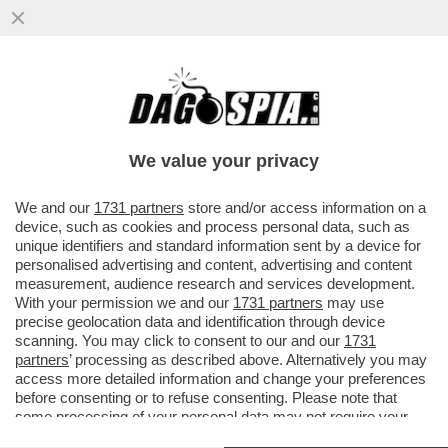
We value your privacy
We and our
1731 partners
store and/or access information on a
device, such as cookies and process personal data, such as
unique identifiers and standard information sent by a device for
personalised advertising and content, advertising and content
measurement, audience research and services development.
With your permission we and our
1731 partners
may use
precise geolocation data and identification through device
scanning. You may click to consent to our and our
1731
partners
’ processing as described above. Alternatively you may
access more detailed information and change your preferences
before consenting or to refuse consenting. Please note that
some processing of your personal data may not require your
consent, but you have a right to object to such processing. Your
QUANT' SI' BELL' A CAVALLO A 'STU...KAMEL! - IL