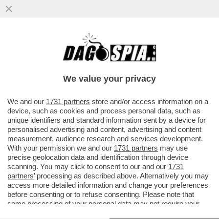
We value your privacy
We and our
1731 partners
store and/or access information on a
device, such as cookies and process personal data, such as
unique identifiers and standard information sent by a device for
personalised advertising and content, advertising and content
measurement, audience research and services development.
With your permission we and our
1731 partners
may use
precise geolocation data and identification through device
scanning. You may click to consent to our and our
1731
partners
’ processing as described above. Alternatively you may
access more detailed information and change your preferences
before consenting or to refuse consenting. Please note that
some processing of your personal data may not require your
LO STRETTO METTE IL MONDO ALLE STRETTE –
SE
consent, but you have a right to object to such processing. Your
ANCHE TRUMP E L’IRAN FIRMASSERO OGGI LA PACE,