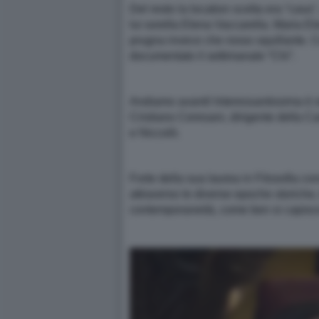
Del resto la location scelta era “casa”
lui sorella Elena Vaccarella. Maria El
prugna invece che rosso squillante. 
documentato il settimanale “Chi”.
Andiamo avanti! Interessantissima è st
Cristiano Ceresani, dirigente della Ca
e Niccolò.
Forte della sua laurea in Filosofia con
attraverso le diverse epoche storiche,
contemporaneità, come ben si capisce d