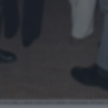
O VACCARELLA MARIA ELENA BOSCHI MONICA MARANGONI CRISTIANO C