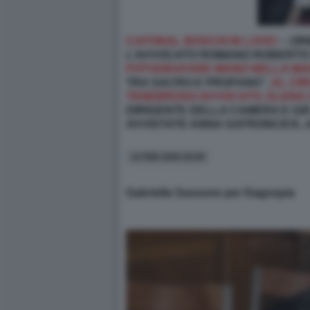
CAFONAL BOSCHI IN LOVE!
– OR
L’AVVOCATO ROMANO ROBERTO 
FOTOGRAFARE MANO NELLA MA
TRA SACRO E PROFANO”,
AL CI
TENEBROSO AVVOCATO, ELENA
DIRIGENTE DELLA CAMERA E GIÀ
AVVISTATE ANNA SAFRONCICK, 
12 FEB 2026 20:00
Gabriella Sassone per Dagospia