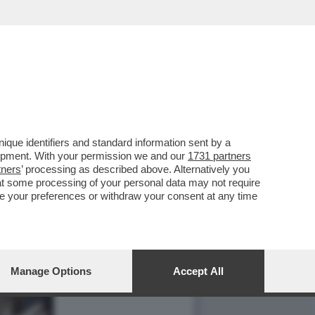
que identifiers and standard information sent by a
lopment. With your permission we and our
1731 partners
tners
’ processing as described above. Alternatively you
at some processing of your personal data may not require
nge your preferences or withdraw your consent at any time
Manage Options
Accept All