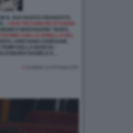
ON IL SUO NUOVO FIDANZATO,
I –
I DUE PICCIONCINI SI FANNO
DI MONICA MARANGONI “NUDO.
ATISSIMO CON LA SORELLA DEL
ITO, CRISTIANO CERESANI,
 TEMPI DELLA BOSCHI –
, ELEONORA DANIELE E…
GUARDA LA FOTOGALLERY