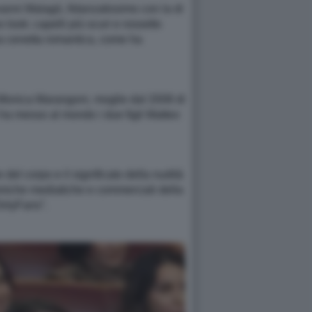
ovanni Malagò, fidanzatissimo con la di
look: capelli più scuri e rossetto
na cenetta romantica, come ha
a Monica Marangoni, moglie dal 2008 di
 ha messo al mondo i due figli Matteo
 del corpo e il significato della nudità
inamiche mediatiche e commerciali della
OnlyFans”.