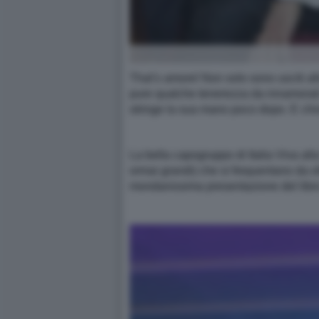
That’s amore! Non solo sono usciti a
pure qualche tenerezza da innamorati i
stringe la sua mano poco dopo. E chiss
La bella capogruppo di Italia Viva al
ormai grandi) che si frequentano da oltr
mondanissima presentazione del libro