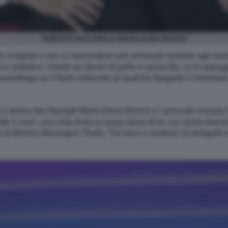
ROBERTO VACCARELLA MARIA ELENA BOSCHI
llo scoperto e non si nascondono più arrivando insieme agli ev
n pubblico. Seduti sui divani di pelle in prima fila, lui le app
enefrega se il flash indiscreto di qualche fotografo li immortala
la Camera dei Deputati Maria Elena Boschi e l’avvocato romano R
e 5 mesi, una volta finita la lunga storia di lei con Giulio Berruti,
 di Monica Marangoni “Nudo. Tra sacro e profano” (Cantagalli e