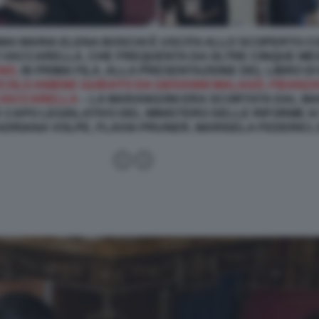
MAI MARIA ELENA BOSCHI È USCITA ALLO SCOPERTO C
VACCARELLA, CHE FREQUENTA DA OLTRE CINQUE MES
NO,
IN PRIMA FILA, ALLA PRESENTAZIONE DEL LIBRO 
RCOLO ANIENE GUIDATO DA GIOVANNI MALAGÒ, FIDANZ
 VACCARELLA
– LA MARANGONI ERA SCORTATA DAL MAR
 CAPO LEGISLATIVO DEL MINISTERO DELLE RIFORME AI
ADRIANA VOLPE, FLAVIA PRUNER, MARISELA FEDERICI