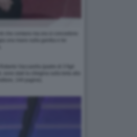
enti che contano ma ora si concedono
oggia una mano sulla gamba e lei
.
oberto Vaccarella (padre di 3 figli
 sono stati la ciliegina sulla torta alla
ditore, 144 pagine).