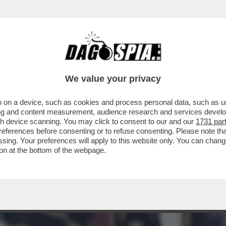
We value your privacy
 on a device, such as cookies and process personal data, such as uni
ising and content measurement, audience research and services deve
gh device scanning. You may click to consent to our and our
1731 par
ferences before consenting or to refuse consenting. Please note th
essing. Your preferences will apply to this website only. You can cha
on at the bottom of the webpage.