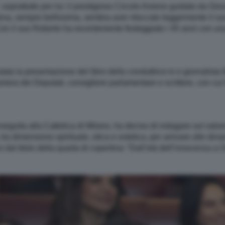
, soprattutto per lui: il prestigioso Circolo Aniene guidato da Gi
ena, sempre bellissima, sembra aver ritoccato leggermente il suo 
Con il suo Roberto ha recentemente festeggiato i 45 anni con u
ata la presentazione del libro della conduttrice tv e giornalist
mera dei Deputati, consigliere parlamentare e scrittore, con cui
seguita alla Cattolica di Milano, ha deciso di indagare sul valore
 tra dimensione spirituale, etica e estetica, per arrivare alle d
al titolo della quarta di copertina: “Dall’età dell’innocenza a 