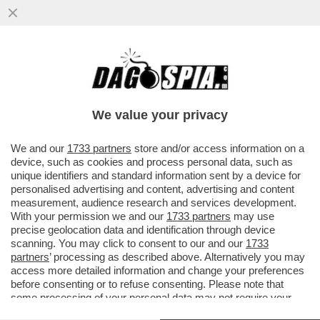
We value your privacy
We and our
1733 partners
store and/or access information on a
device, such as cookies and process personal data, such as
unique identifiers and standard information sent by a device for
personalised advertising and content, advertising and content
measurement, audience research and services development.
With your permission we and our
1733 partners
may use
precise geolocation data and identification through device
scanning. You may click to consent to our and our
1733
partners
’ processing as described above. Alternatively you may
access more detailed information and change your preferences
CAFONAL!
MARCO CASTOLDI, PER TUTTI MORGAN,
before consenting or to refuse consenting. Please note that
RICICCIA A ROMA NELLA NOTTE DI HALLOWEEN,
some processing of your personal data may not require your
CHIAMATO DALL’AMICO PINO STRABIOLI PER UNO
consent, but you have a right to object to such processing. Your