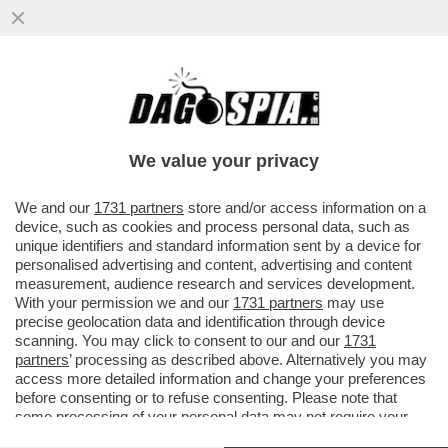
We value your privacy
We and our
1731 partners
store and/or access information on a
device, such as cookies and process personal data, such as
unique identifiers and standard information sent by a device for
personalised advertising and content, advertising and content
measurement, audience research and services development.
With your permission we and our
1731 partners
may use
precise geolocation data and identification through device
scanning. You may click to consent to our and our
1731
partners
’ processing as described above. Alternatively you may
IL VERO POTERE IN ITALIA È IN MANO AI CAPI DI
access more detailed information and change your preferences
GABINETTO
– IL LIBRO “OLIGOCRAZIA. IL POTERE
before consenting or to refuse consenting. Please note that
SONO IO” DI ALFONSO CELOTTO, GIÀ CAPO DI
some processing of your personal data may not require your
GABINETTO DI QUATTRO MINISTRI (BARCA, TRIGLIA,
consent, but you have a right to object to such processing. Your