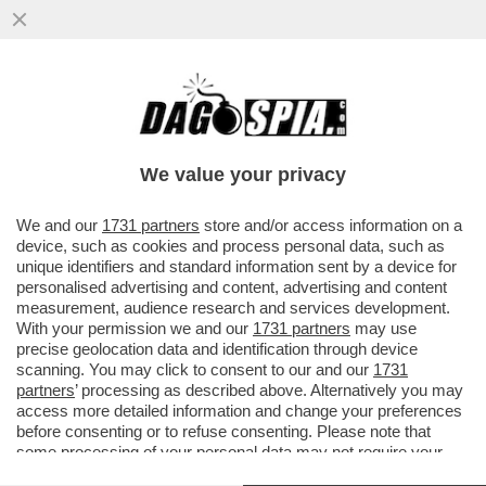
We value your privacy
We and our
1731 partners
store and/or access information on a
device, such as cookies and process personal data, such as
unique identifiers and standard information sent by a device for
personalised advertising and content, advertising and content
measurement, audience research and services development.
With your permission we and our
1731 partners
may use
precise geolocation data and identification through device
CAFONALINO!
– A PALAZZO FARNESE LA SERATA DI
scanning. You may click to consent to our and our
1731
GALA PER LA XVI EDIZIONE DELLA RASSEGNA DI
partners
’ processing as described above. Alternatively you may
CINEMA FRANCESE “RENDEZ-VOUS”, CON
LA NUOVA
access more detailed information and change your preferences
AMBASCIATRICE, ANNE-MARIE DESCOTES, CHE
before consenting or to refuse consenting. Please note that
ACCOGLIE L’OSPITE D’ONORE, ISABELLE HUPPERT
–
some processing of your personal data may not require your
TRA REGISTI E ATTORI D’OLTRALPE SPUNTA COME
consent, but you have a right to object to such processing. Your