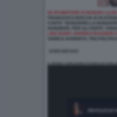
50 SFUMATURE DI NUNZIA! LA D
FRANCESCO BOCCIA SI SCATENA
CANTA "NUNZIARELLA NUNZIARE'
HUNZIKER. PER GLI OSPITI, TA
LINO BANFI, ANDREA RUGGIERI
VARIO E AVARIATO, TRA POLITIC
10 NOV 2025 19:33
IL 50ESIMO COMPLEANNO DI NUNZIA DE GIROL