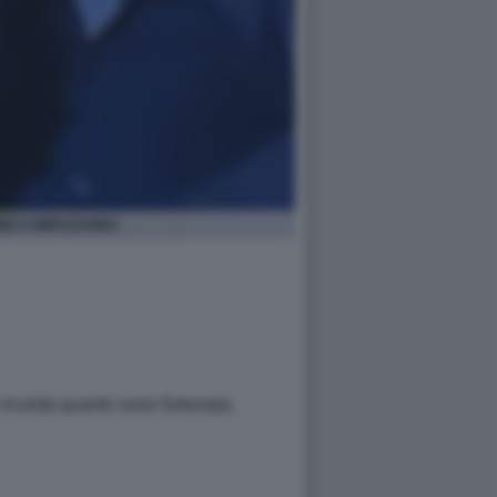
SIMO COMPLEANNO
 ricorda quanto sono fortunata.