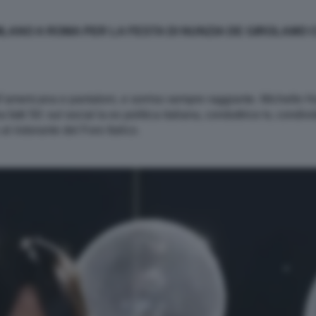
LANO A ROMA PER LA FESTA DI NUNZIA DE GIROLAMO CH
all’americana e pantaloni, e sorriso sempre raggiante. Michelle 
atti 50: sul social la ex politica italiana, conduttrice tv, condi
l ristorante del Foro Italico.