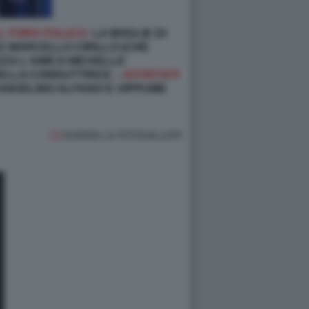
L FORO ITALICO:
LA MOGLIE DI
E MARCELLO CIRILLO (CHE
ZZA L‘AMICA MICHELLE
 DELLA CONDUTTRICE –
AVVISTATI
I ANGELINO ALFANO E VIPPUME
GUARDA LA FOTOGALLERY