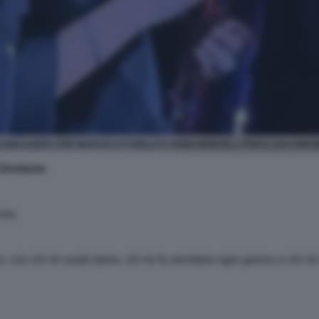
LAMO CANTA CON MARCELLO CIRILLO E DEMO MORSELLI PER IL SUO 50E
 Girolamo
emo.
o, con chi mi vuole bene, chi mi fa sorridere ogni giorno e chi mi