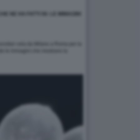
E NE HA FATTI 50: LE IMMAGINI
Hunziker vola da Milano a Roma per la
vide le immagini che mostrano la