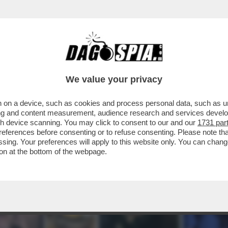
We value your privacy
 on a device, such as cookies and process personal data, such as uni
ising and content measurement, audience research and services deve
gh device scanning. You may click to consent to our and our
1731 par
ferences before consenting or to refuse consenting. Please note th
essing. Your preferences will apply to this website only. You can cha
on at the bottom of the webpage.