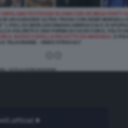
E GIROLAMO FESTEGGIA 50 ANNI CON UN MEGA PARTY A
 IN UN KARAOKE ULTRA-TRASH CON DEMO MORSELLI 
"). POI L'EX BERLUSCONIANA ABBRACCIA E SI SPUPA
RALLI A VOLONTÀ E UNA FORMA DI CACIO CON IL VOLTO
 CON IL NUOVO CAPELLO RICCETTO DA MARANZA
. E PO
A E TELEVISIONE - VIDEO STRACULT
AMO - TUTTE LE STORIE INSTAGRAM