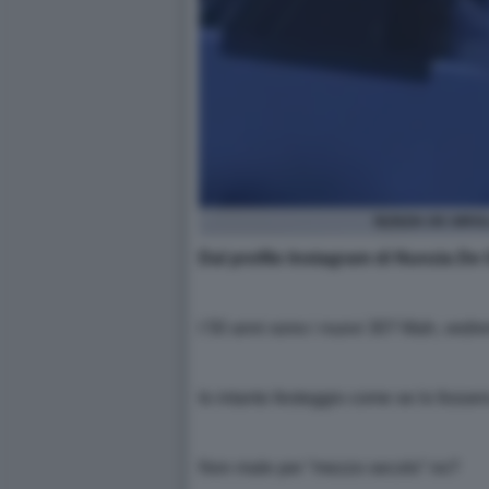
NUNZIA DE GIRO
Dal profilo Instagram di Nunzia De
I 50 anni sono i nuovi 30? Mah, vedr
Io intanto festeggio come se lo fosser
Non male per “mezzo secolo” no?