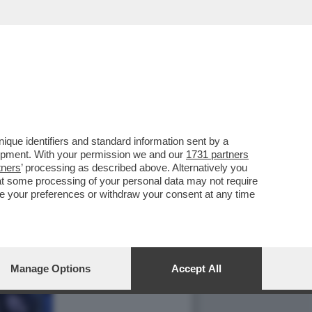
que identifiers and standard information sent by a
lopment. With your permission we and our
1731 partners
tners
’ processing as described above. Alternatively you
at some processing of your personal data may not require
nge your preferences or withdraw your consent at any time
Manage Options
Accept All