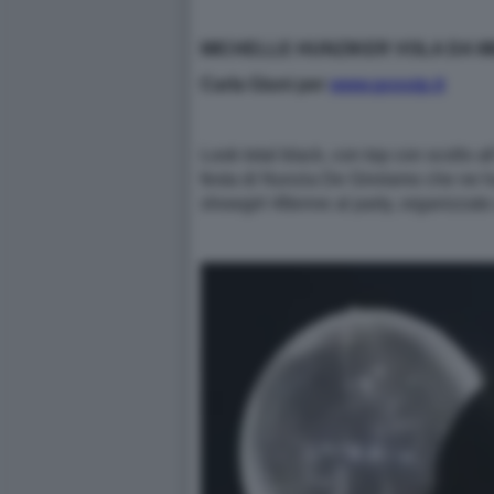
MICHELLE HUNZIKER VOLA DA MI
Carla Giuni per
www.gossip.it
Look total black, con top con scollo 
festa di Nunzia De Girolamo che ne ha f
showgirl 48enne al party, organizzato a