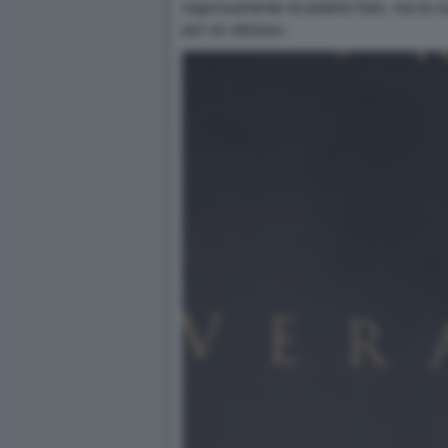
ingenuamente di poterlo fare, ma la s
per se stessa».