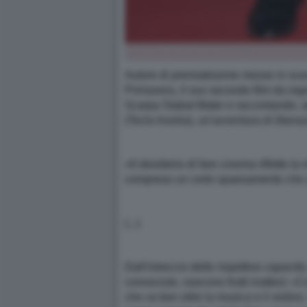
Autore di premiatissime messe in scen
Primavera, il suo secondo film da regi
Scarpa Stabat Mater e raccontando, att
(Tecla Insolia), un'avventura di libera
«Il desiderio di fare cinema riflette la
compreso un certo spaesamento che a m
(...)
Dall'intreccio delle rispettive capacit
conosciuto, nascono frutti inattesi: «C
che va ben oltre la musica e il violi