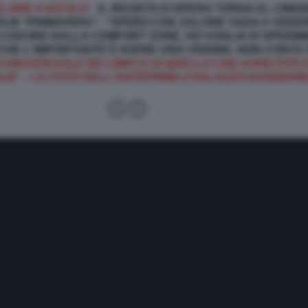
LONE A NATALE -
IL REGISTA D’OPERA TORNA AL CINE
ILM “PRIMAVERA”: “SPERO CHE ZALONE VADA A VEDERE 
O USCIRE DALLA COMFORT ZONE, HO VOGLIA DI SPERIM
HE L'IMPORTANTE È AVERE UNA VISIONE, NON CONTA 
CONSAPEVOLE DEI LIMITI E DI QUELLO CHE AVREI POT
ILM” – LE FOTO DELL’ANTEPRIMA A PALAZZO BARBERINI