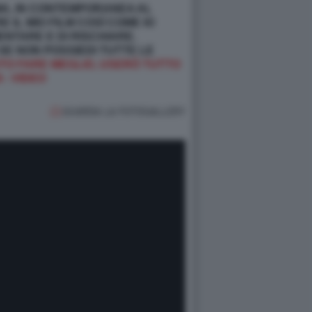
MA, IN CONTEMPORANEA AL
IL MIO FILM COSÌ COME IO
ENTARE E DI RISCHIARE.
SE NON POSSIEDI TUTTE LE
UTO FARE MEGLIO, USERÒ TUTTO
 - VIDEO
GUARDA LA FOTOGALLERY