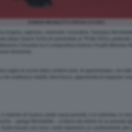
DAMIANO MICHIELETTO STEFANO ACCORSI
a d'opera, rapinose, visionarie, innovative, Damiano Michielett
sta (dopo Gianni Schicchi presentato al Tff
del 2021), partendo 
raverso l'incontro tra il compositore Antonio Vivaldi (Michele R
zione femminile:
 mia voglia di uscire dalla comfort zone, di sperimentare, con tutt
e restituisce vitalità, freschezza, opportunità di imparare co
à, il maestro di musica, prete causa povertà, e la violinista, in 
ecilia – spiega Michieletto – si libera dal dolore di un passato 
no. Vuole trovare una voce, vuole imprimere un cambiamento all