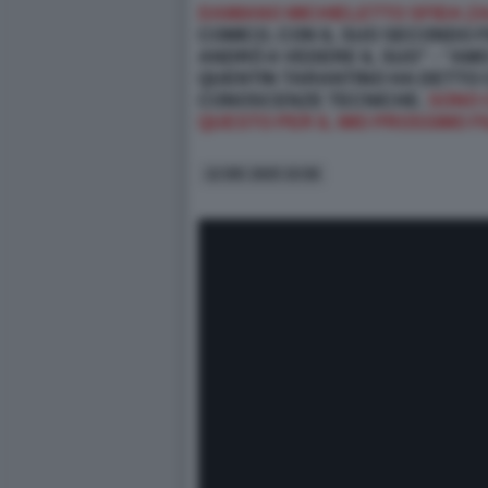
DAMIANO MICHIELETTO SFIDA ZA
COMICO, CON IL SUO SECONDO F
ANDRÒ A VEDERE IL SUO” - “AM
QUENTIN TARANTINO HA DETTO C
CONOSCENZE TECNICHE.
SONO 
QUESTO PER IL MIO PROSSIMO F
12 DIC 2025 15:58