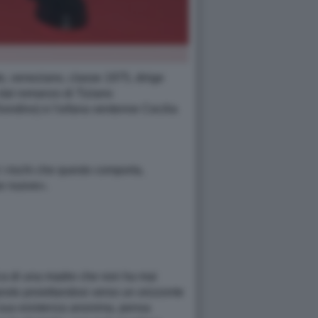
o, veneziano, classe 1975, dirige
dal romanzo di Tiziano
iondino) e l'orfana ventenne Cecilia
i i rischi che questo comporta,
se nuove».
cerca di una madre che non ha mai
ignoto proiettandosi verso un orizzonte
a sua esistenza anonima, pensa