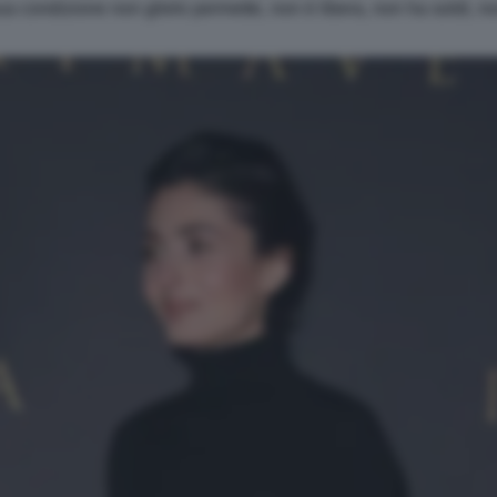
ua condizione non glielo permette, non è libera, non ha soldi, n