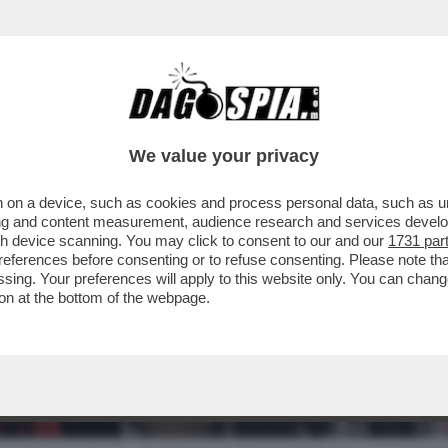
We value your privacy
 on a device, such as cookies and process personal data, such as uni
ising and content measurement, audience research and services deve
gh device scanning. You may click to consent to our and our
1731 par
ferences before consenting or to refuse consenting. Please note th
essing. Your preferences will apply to this website only. You can cha
on at the bottom of the webpage.