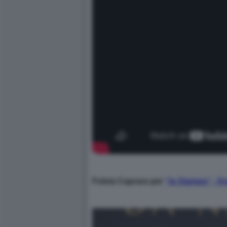
Fulvia Caprara per
“la Stampa”
- Es