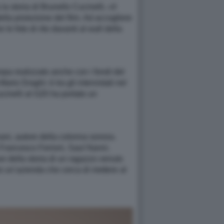
 storia di Brunello Cucinelli, «il
ella proiezione del film. Ad accogliere
le foto di rito davanti al wall della
opa realizzato anche con i fondi del
rio Draghi: è tra gli intervistati nel
cinelli al G20 ha portato un
vani, autore della colonna sonora.
e, Francesco Ferroni, Saul Nanni.
ve della storia di un ragazzo venuto
 un’azienda che cerca di mettere al