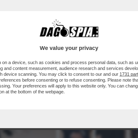
We value your privacy
 on a device, such as cookies and process personal data, such as uni
ising and content measurement, audience research and services deve
gh device scanning. You may click to consent to our and our
1731 par
ferences before consenting or to refuse consenting. Please note th
essing. Your preferences will apply to this website only. You can cha
on at the bottom of the webpage.