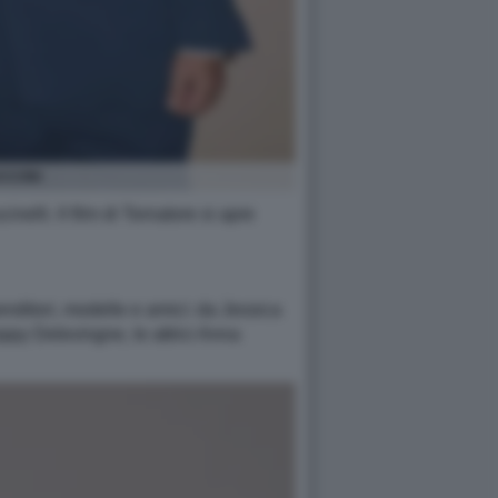
CCONI
elli. Il film di Tornatore si apre
prenditori, modelle e amici: da Jessica
ppy Delevingne, le attrici Anna