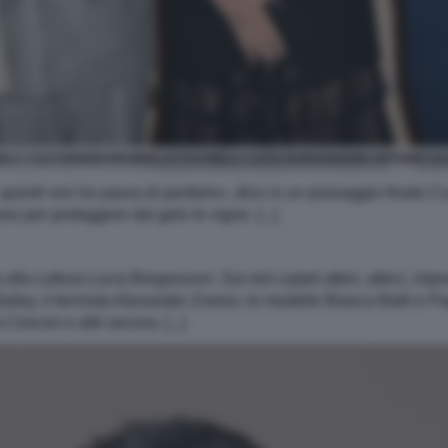
ELA CACCIAMANI BRUNELLO CUCINELLI LUCIA BORGONZONI ANTONIO SA
quindi non ho paura di perdere», dice in un passaggio finale Cucin
i per proteggere dal gelo le vigne. [...]
a alla cultura Lucia Borgonzoni. Sul red carpet attori, attrici, im
iley, il tennista Alexander Zverev, le modelle Bianca Balti e Po
Cescon e altri ancora. [...]