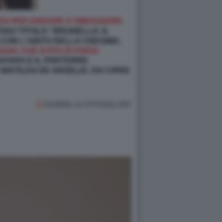
ODA PER ANDARE A OMAGGIARE
POSO TITOLO "BRUNELLO. IL
 CON L'ABITO DELLA CRESIMA,
HI, CHE EVITA DI FARSI
RAFARA E IL PARTERRE
 MATILDA DE ANGELIS, DA CHRIS
GUARDA LA FOTOGALLERY