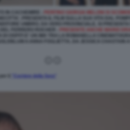
O IN CACHEMIRE -
PERFINO GIORGIA MELONI SI SCOM
NECITTA', PRESENTA IL FILM SULLA SUA VITA DAL POM
NDITORE UMBRO, DA VERO PROVINCIALE, SI PRESENTA
 DEL FERRERO ROCHER -
PRESENTE ANCHE MARIO DRAG
 DI OSPITI E' UN MIX TRA LA ROMANELLA CINEMATOG
 GOLDBLUM A ANNA FOGLIETTA, DA JESSICA CHASTAIN A
per il
"Corriere della Sera"