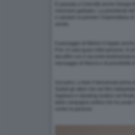
È passata a Cinecittà anche Giorgia Me
visionario garbato». La presidente del
e salutare la premier l’imprenditore di
serata.
Il passaggio di Meloni è legato anche 
Pnrr. In sala quasi mille persone. In p
docufilm con il racconto-testimonianz
messaggio di fiducia e di possibilità d
Sul palco, a dare il benvenuto prima 
Seduti gli attori che nel film interpre
Applausi e standing ovation nel finale
dalla campagna umbra che ha avuto l’
centro le persone.