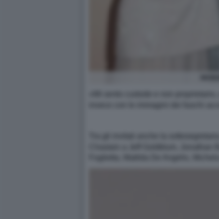
MANU
«Mi sento custode e non proprietario, 
invece con le immagini dei fuochi acces
Tra gli invitati anche la sottosegretari
Chastain a Jeff Goldblum, Jonathan Ba
Foglietta, Matilda De Angelis, Michela 