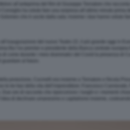
loni all’anteprima del film di Giuseppe Tornatore che racconta la
 Consiglio ha voluto fare una sorpresa all’ultimo minuto prima d
 Solomeo che è uscito dalla sala: insieme i due hanno voluto fare 
all’inaugurazione del nuovo Teatro 22, il più grande oggi in Eur
rima fila l’ex premier e presidente della Banca centrale europea Ma
a di come durante i mesi drammatici del Covid la presenza di Cu
i guardare al futuro.
della proiezione, Cucinelli era insieme a Tornatore e Nicola Pio
tano le tre fasi della vita dell’imprenditore: Francesco Canneval
. Due ore di racconto che ripercorrono i luoghi e i momenti chia
idea di declinare umanesimo e capitalismo insieme, costruendo