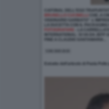
CAFONAL DELL'EGO TRAPUNTAT
BRUNELLO CUCINELLI
CHE, A CI
VISIONARIO GARBATO" -L'IMPRE
LA DUCETTA CON IL PACKAGING
FOTOGRAFARE
- LA CARRELLATA
INTERNATIONAL: SI VA DA JEFF
PINE A CLAUDIO SANTAMARIA...
5 DIC 2025 19:35
Estratto dell'articolo di Paola Pollo 