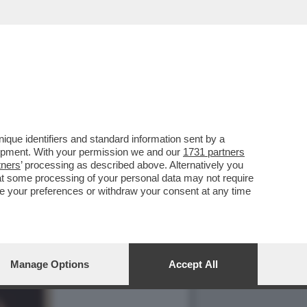
que identifiers and standard information sent by a
lopment. With your permission we and our
1731 partners
tners
’ processing as described above. Alternatively you
at some processing of your personal data may not require
nge your preferences or withdraw your consent at any time
Manage Options
Accept All