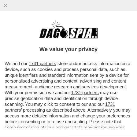
We value your privacy
We and our
1731 partners
store and/or access information on a
device, such as cookies and process personal data, such as
unique identifiers and standard information sent by a device for
personalised advertising and content, advertising and content
measurement, audience research and services development.
With your permission we and our
1731 partners
may use
precise geolocation data and identification through device
scanning. You may click to consent to our and our
1731
partners
’ processing as described above. Alternatively you may
access more detailed information and change your preferences
PUTIN UTILIZZA I SOLDATI DI CICCIO-KIM COME
before consenting or to refuse consenting. Please note that
CARNE DA MACELLO
– SECONDO L’INTELLIGENCE DI
some processing of your personal data may not require your
SEUL, ALMENO 600 MILITARI NORDCOREANI SONO
consent, but you have a right to object to such processing. Your