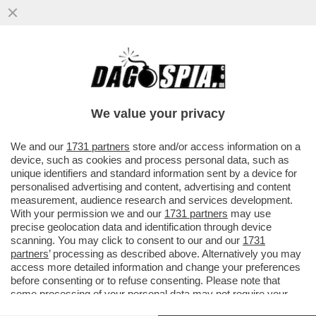
We value your privacy
We and our
1731 partners
store and/or access information on a
device, such as cookies and process personal data, such as
unique identifiers and standard information sent by a device for
personalised advertising and content, advertising and content
measurement, audience research and services development.
With your permission we and our
1731 partners
may use
precise geolocation data and identification through device
scanning. You may click to consent to our and our
1731
partners
’ processing as described above. Alternatively you may
access more detailed information and change your preferences
VA BENE IL LOW PROFILE E LA SOLIDARIETÀ GREEN,
before consenting or to refuse consenting. Please note that
MA COSÌ È TROPPO
– FIGURACCIA PER RE CARLO
some processing of your personal data may not require your
CHE VA IN VISITA ALLA MOSCHEA DI BRICK LANE, SI
consent, but you have a right to object to such processing. Your
TOGLIE LE SCARPE E SFOGGIA UN CALZINO BUCATO