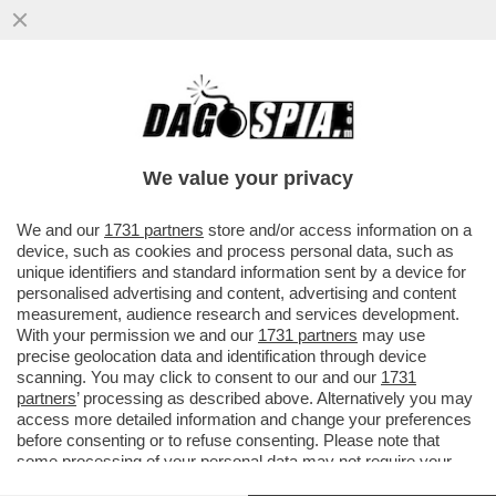
We value your privacy
We and our
1731 partners
store and/or access information on a
device, such as cookies and process personal data, such as
unique identifiers and standard information sent by a device for
personalised advertising and content, advertising and content
measurement, audience research and services development.
With your permission we and our
1731 partners
may use
precise geolocation data and identification through device
scanning. You may click to consent to our and our
1731
PER IL CASINO DELL'EX ILVA, FRANCO BERNABÈ SE
partners
’ processing as described above. Alternatively you may
LA PRENDE...CON SE STESSO
– IL MANAGER È
access more detailed information and change your preferences
PRESIDENTE SIA DI ACCIAIERIA D’ITALIA, LA SOCIETÀ
before consenting or to refuse consenting. Please note that
CHE POSSIEDE L'IMPIANTO DI TARANTO CON UNA
some processing of your personal data may not require your
PARTECIPAZIONE AL 38% DI INVITALIA (OVVERO LO
consent, but you have a right to object to such processing. Your
STATO), SIA DI DRI, LA PARTECIPATA DELLA STESSA