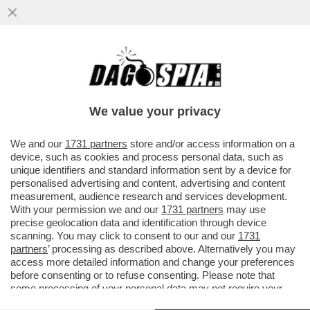
We value your privacy
We and our
1731 partners
store and/or access information on a
device, such as cookies and process personal data, such as
unique identifiers and standard information sent by a device for
personalised advertising and content, advertising and content
measurement, audience research and services development.
With your permission we and our
1731 partners
may use
precise geolocation data and identification through device
scanning. You may click to consent to our and our
1731
partners
’ processing as described above. Alternatively you may
access more detailed information and change your preferences
UN CALDO BESTIALE
–
A ROMA, UN CAVALLO CHE
before consenting or to refuse consenting. Please note that
TRAINAVA UNA BOTTICELLA È COLLASSATO A
some processing of your personal data may not require your
TERRA A CAUSA DELLE ALTE TEMPERATURE
– LE
consent, but you have a right to object to such processing. Your