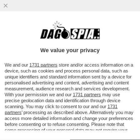
We value your privacy
We and our
1731 partners
store and/or access information on a
device, such as cookies and process personal data, such as
unique identifiers and standard information sent by a device for
personalised advertising and content, advertising and content
measurement, audience research and services development.
With your permission we and our
1731 partners
may use
precise geolocation data and identification through device
scanning. You may click to consent to our and our
1731
partners
’ processing as described above. Alternatively you may
access more detailed information and change your preferences
“CAPPA” E SPADA –
L’AVVOCATO DI ALBERTO STASI,
before consenting or to refuse consenting. Please note that
ANTONIO DE RENSIS, È INDAGATO PER
some processing of your personal data may not require your
DIFFAMAZIONE
ASSIEME ALL’INVIATO DELLA
consent, but you have a right to object to such processing. Your
TRASMISSIONE “LE IENE”, ALESSANDRO DE