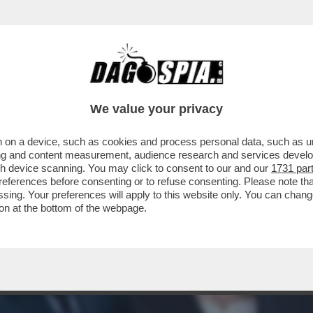
We value your privacy
 on a device, such as cookies and process personal data, such as uni
ising and content measurement, audience research and services deve
gh device scanning. You may click to consent to our and our
1731 par
ferences before consenting or to refuse consenting. Please note th
essing. Your preferences will apply to this website only. You can cha
on at the bottom of the webpage.