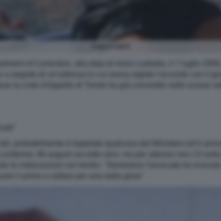
CHICO FORTI
tment of Correction, alla data di inizio custodia, il 7 luglio 200
 a seguito di un'udienza in cui aveva siglato l'accordo con il gi
 dove la corte d'Appello di Trento ha già convertito nelle scorse 
iali"
ali, probabilmente è trapelato qualcosa dal Ministero ed è arriv
nferme. Mi auguro sia tutto vero, ma per adesso non c'è nulla d
do le indiscrezioni sul rientro. "Nemmeno l'avvocato ha ricevu
sarei il primo a saltare per aria dalla gioia"