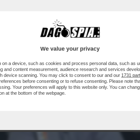
We value your privacy
 on a device, such as cookies and process personal data, such as uni
ising and content measurement, audience research and services deve
gh device scanning. You may click to consent to our and our
1731 par
ferences before consenting or to refuse consenting. Please note th
essing. Your preferences will apply to this website only. You can cha
on at the bottom of the webpage.