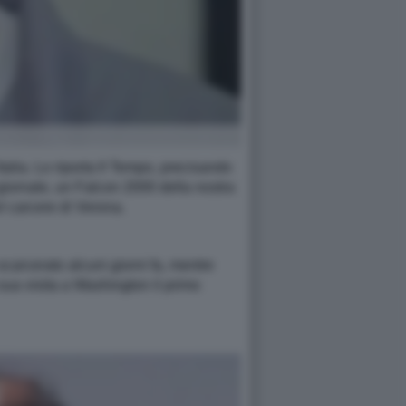
Italia. Lo riporta Il Tempo, precisando
l giornale, un Falcon 2000 della nostra
l carcere di Verona.
scarcerato alcuni giorni fa, mentre
 sua visita a Washington il primo