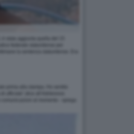
0, è stata aggiunta quella del 15
udice federale statunitense per
settimane la sentenza statunitense. Era
ato prima alla stampa. Ho sentito
i ufficiale",dice all'Adnkronos
to comunicazioni al momento - spiega