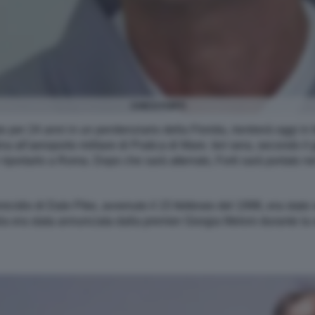
CHICO FORTI
o per 24 anni in un penitenziario della Florida, rientrerà oggi in 
na all'aeroporto militare di Pratica di Mare. Ieri sera, secondo i
iportarlo a Roma. Dopo che sarà atterrato, Forti sarà portato ne
micidio di Dale Pike, avvenuto il 15 febbraio del 1998, era stato 
talia era stata annunciata dalla premier Giorgia Meloni durante la