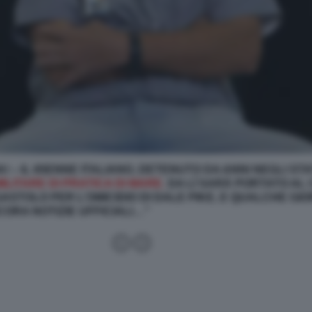
A! – IL 65ENNE ITALIANO, DETENUTO DA ANNI NEGLI STAT
ILITARE DI PRATICA DI MARE.
DA LÌ SARÀ PORTATO AL
STOLO PER L’OMICIDIO DI DALE PIKE, E QUALCHE GI
CORA NOTIZIE UFFICIALI…”