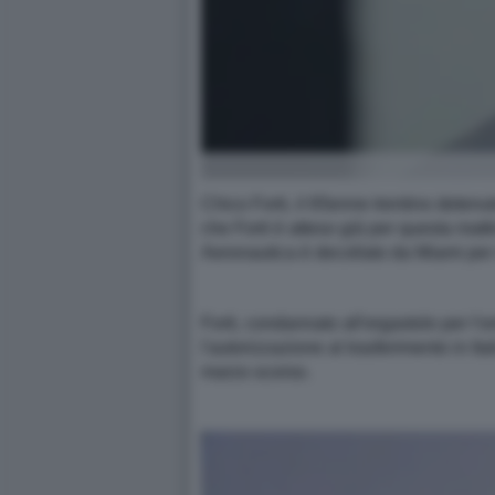
Chico Forti, il 65enne trentino detenut
che Forti è atteso già per questa matti
Aeronautica è decollato da Miami per r
Forti, condannato all'ergastolo per l'o
l'autorizzazione al trasferimento in I
marzo scorso.