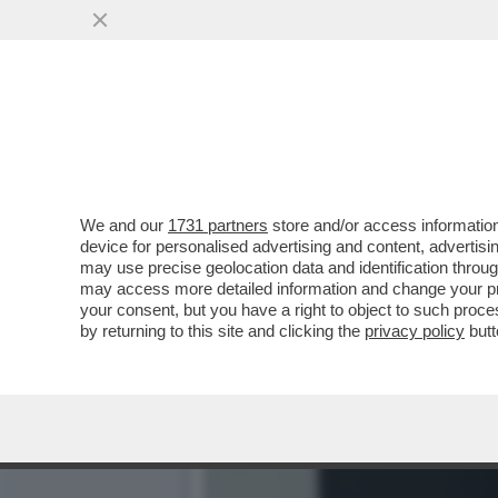
We and our
1731 partners
store and/or access information
device for personalised advertising and content, advert
may use precise geolocation data and identification throu
may access more detailed information and change your pre
your consent, but you have a right to object to such proc
by returning to this site and clicking the
privacy policy
butt