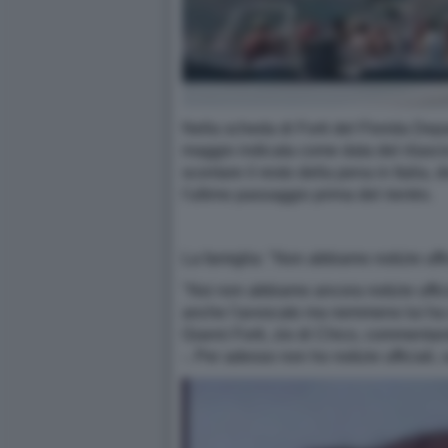
Nella scheda di Forti del Florida Depar
maggio indicata come data del rilascio
scontare il resto della pena in Italia,
l'ultimo passaggio prima del rientro.
La famiglia: "Non abbiamo notizie uffic
"Noi non abbiamo ancora notizie uffici
anche l'avvocato ma nemmeno lui ha co
Gianni Forti, zio di Chico, commentan
-. Per adesso non ho notizie ufficiali, 