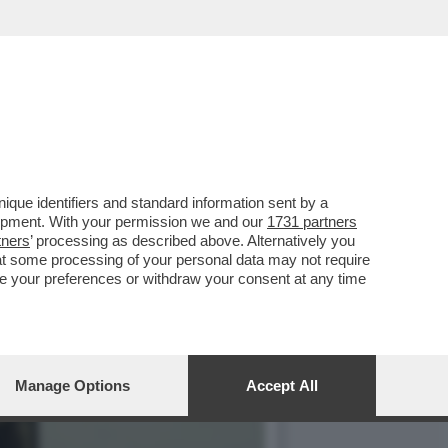
que identifiers and standard information sent by a
lopment. With your permission we and our
1731 partners
tners
’ processing as described above. Alternatively you
at some processing of your personal data may not require
nge your preferences or withdraw your consent at any time
Manage Options
Accept All