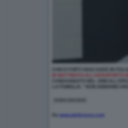
CHICO FORTI OGGI SARÀ IN ITALI
IN MATTINATA ALL’AEROPORTO M
CONDANNATO NEL 1998 ALL'ERGA
LA FAMIGLIA: “NON ABBIAMO AN
18 MAG 2024 09:00
Da
www.adnkronos.com