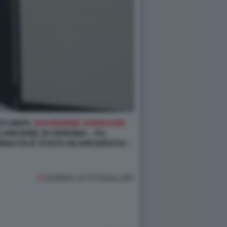
I UNITI,
DOVREBBE ARRIVARE
 CARCERE DI VERONA – FU
ORNO FA È STATO SCARCERATO –
GUARDA LA FOTOGALLERY