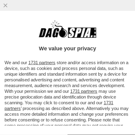
We value your privacy
We and our
1731 partners
store and/or access information on a
device, such as cookies and process personal data, such as
unique identifiers and standard information sent by a device for
personalised advertising and content, advertising and content
measurement, audience research and services development.
With your permission we and our
1731 partners
may use
precise geolocation data and identification through device
AVERE 714 MILIONI E CAMPARE CON 100 DOLLARI AL
scanning. You may click to consent to our and our
1731
MESE - SOTTO TERRA NON CI PORTIAMO NIENTE:
partners
’ processing as described above. Alternatively you may
CHOW YUN-FAT, STAR DEL CINEMA ASIATICO, VUOLE
access more detailed information and change your preferences
LASCIARE IN BENEFICENZA IL SUO PATRIMONIO –
before consenting or to refuse consenting. Please note that
some processing of your personal data may not require your
L’ATTORE DI ''LA TIGRE IL DRAGONE'' GIRA IN METRO,
consent, but you have a right to object to such processing. Your
HA USATO LO STESSO CELLULARE PER 17 ANNI E