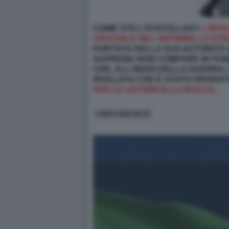
COME STA L’AYATOLLAH?
L'INT
CRUCIALE NEL DEFINIRE LA STR
PORTATA DELLA SUA AUTORITÀ 
SUPREMA NON COMPARE IN PUB
CHE, ALL'INIZIO DELLA GUERRA
RIVELATO CHE È STATO OPERATO
PER LE USTIONI ALLA BOCCA…
9 MAG 2026 09:15