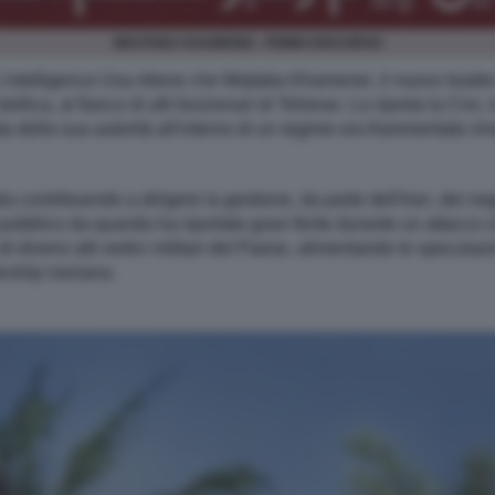
MOJTABA KHAMENEI - PRIMO DISCORSO
telligence Usa ritiene che Mojtaba Khamenei, il nuovo leader 
 bellica, al fianco di alti funzionari di Teheran. Lo riporta la Cn
tata della sua autorità all'interno di un regime ora frammentat
 contribuendo a dirigere la gestione, da parte dell'Iran, dei nego
pubblico da quando ha riportato gravi ferite durante un attacco ch
 diversi alti vertici militari del Paese, alimentando le speculazi
adership iraniana.