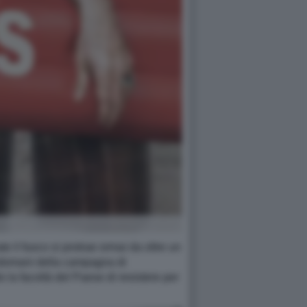
e il fuoco si protrae ormai da oltre un
'indomani della campagna di
 la facoltà del Paese di resistere per