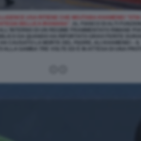
ELLIGENCE USA RITIENE CHE MOJTABA KHAMENEI “ST
ATEGIA BELLICA IRANIANA”,
AL FIANCO DI ALTI FUNZIO
ALL'INTERNO DI UN REGIME FRAMMENTATO RIMANE POC
BLICO DA QUANDO HA RIPORTATO GRAVI FERITE DURA
, HA CAUSATO LA MORTE DEL PADRE, ALI KHAMENEI – I
 ALLA GAMBA TRE VOLTE ED È IN ATTESA DI UNA PRO