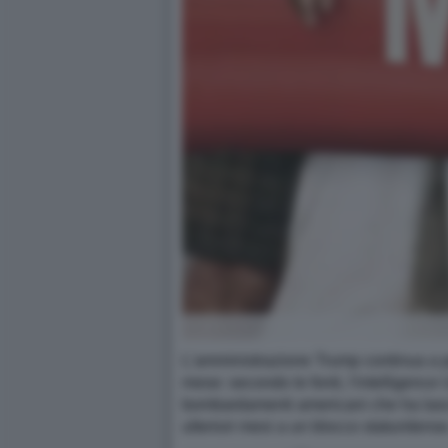
L'amministrazione Trump continua a per
mese: secondo le fonti, l'intelligence
bombardamenti americani che ha lasciat
ulteriori mesi a un blocco statunitense