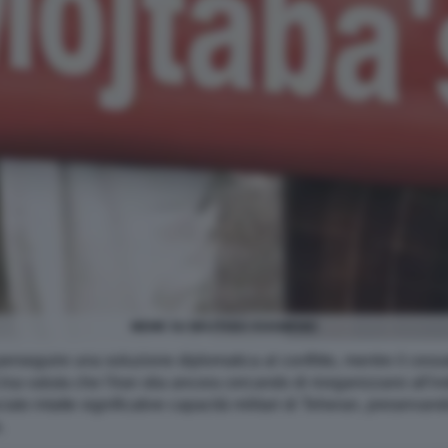
MEME SU MOJTABA KHAMENEI
seguire una soluzione diplomatica al conflitto, mentre il cessat
 Usa valuta che l'Iran stia ancora cercando di riorganizzarsi all
o intatte significative capacità militari di Teheran, preservando
.