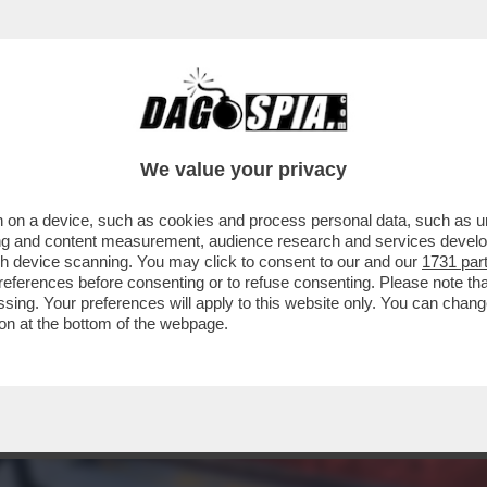
We value your privacy
 on a device, such as cookies and process personal data, such as uni
ising and content measurement, audience research and services deve
gh device scanning. You may click to consent to our and our
1731 par
ferences before consenting or to refuse consenting. Please note th
essing. Your preferences will apply to this website only. You can cha
on at the bottom of the webpage.