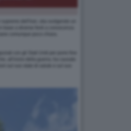
supremo dell'Iran, stia svolgendo un
n, in base a diverse fonti a conoscenza
o rimane comunque poco chiara.
ziati con gli Stati Uniti per porre fine
e, all'inizio della guerra, ha causato
oni sul suo stato di salute e sul suo