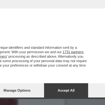
que identifiers and standard information sent by a
lopment. With your permission we and our
1731 partners
tners
’ processing as described above. Alternatively you
at some processing of your personal data may not require
nge your preferences or withdraw your consent at any time
Manage Options
Accept All