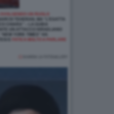
IA SVOLGENDO UN RUOLO
NARI DI TEHERAN, MA “L’ESATTA
O CHIARA” – LA GUIDA
NTE UN ATTACCO ISRAELIANO
L “NEW YORK TIMES” HA
TESI E
FATICA MOLTO A PARLARE
GUARDA LA FOTOGALLERY