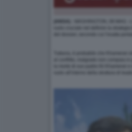
(ANSA)
- WASHINGTON, 08 MAG - L'in
ruolo cruciale nel definire la strategia
del dossier, secondo cui l'esatta por
Tuttavia, è probabile che Khamenei stia
al conflitto, malgrado non compaia in 
la morte di suo padre Ali Khamenei e di
ruolo all'interno della struttura di le