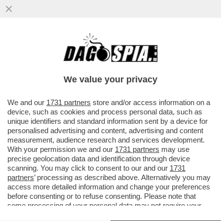
We value your privacy
We and our
1731 partners
store and/or access information on a
device, such as cookies and process personal data, such as
unique identifiers and standard information sent by a device for
personalised advertising and content, advertising and content
measurement, audience research and services development.
With your permission we and our
1731 partners
may use
precise geolocation data and identification through device
scanning. You may click to consent to our and our
1731
partners
’ processing as described above. Alternatively you may
access more detailed information and change your preferences
before consenting or to refuse consenting. Please note that
"CHIARA APRÌ LA PORTA AD ANDREA SEMPIO CHE
some processing of your personal data may not require your
L’HA AGGREDITA CON FURIA CIECA E
consent, but you have a right to object to such processing. Your
SPROPORZIONATA, COME SE L'INTENTO FOSSE