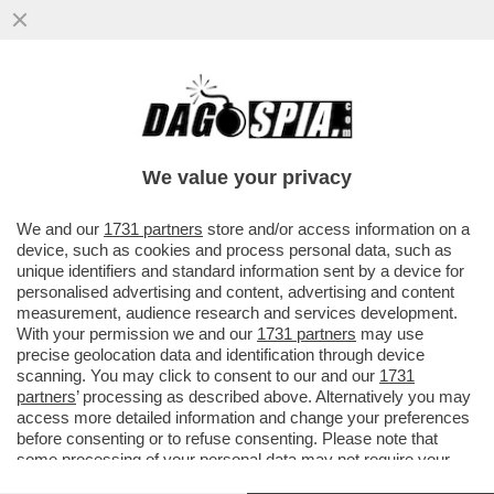
We value your privacy
We and our
1731 partners
store and/or access information on a
device, such as cookies and process personal data, such as
unique identifiers and standard information sent by a device for
personalised advertising and content, advertising and content
measurement, audience research and services development.
With your permission we and our
1731 partners
may use
precise geolocation data and identification through device
scanning. You may click to consent to our and our
1731
partners
’ processing as described above. Alternatively you may
access more detailed information and change your preferences
INDAGA, INDAGA E SI SCOPERCHIANO GLI
before consenting or to refuse consenting. Please note that
ALTARINI!
- DALLA MAMMA DI ANDREA
some processing of your personal data may not require your
SEMPIO, DANIELA FERRARI, CHE TRADIVA SUO
consent, but you have a right to object to such processing. Your