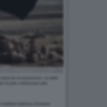
el pericolo di emulazione», ha detto
to di poter «influenzare altre
er studiare medicina, di essere