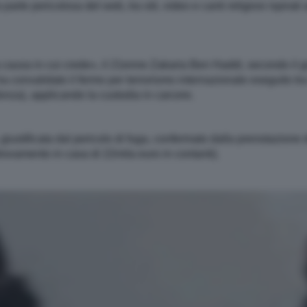
rte pericolosa del web, tra siti, video e canti religiosi ispirati
causa in cui crede», il 21enne Zakaria Ben Haddi, secondo il giu
 convalidato il fermo per terrorismo internazionale eseguito tra
onza), applicando la custodia in carcere.
iustificata dal pericolo di fuga, confermato dalla prenotazione d
ritrovamento in casa di 22mila euro in contanti).