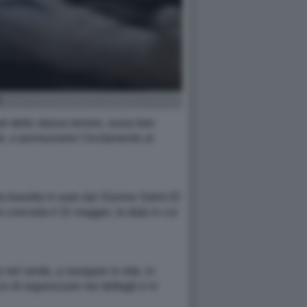
i dello stesso tenore, ossia fare
nte, e promuovere l’incitamento al
la travolta in auto dal 31enne Salim El
concreta il 31 maggio, la data in cui
nel verde, a navigare in rete, in
 di organizzare nei dettagli e in