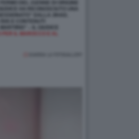
L FERMO DEL 21ENNE DI ORIGINE
GIUDICE HA RICONOSCIUTO UNA
ESSIONATO” DALLA JIHAD,
ISIS E CONTENUTI
ARTIRIO” – IL GIUDICE
O PER IL MAROCCO E AL
GUARDA LA FOTOGALLERY