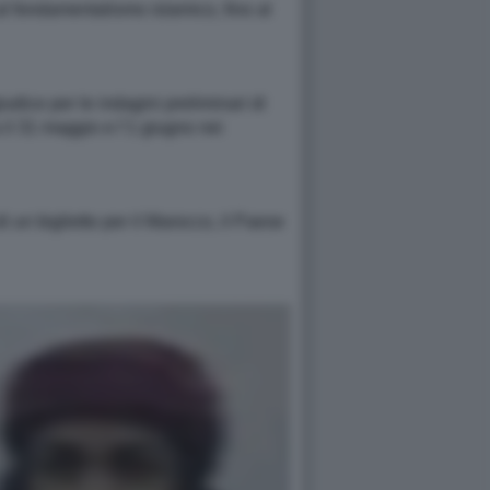
 al fondamentalismo islamico, fino al
dice per le indagini preliminari di
 il 31 maggio e l’1 giugno nei
i un biglietto per il Marocco, il Paese