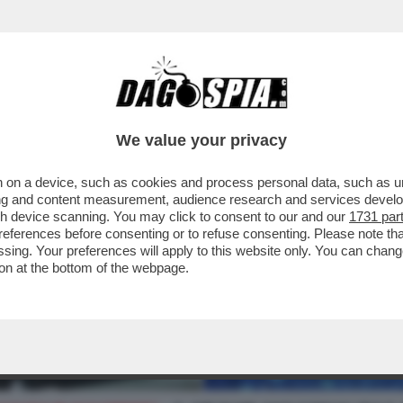
We value your privacy
 on a device, such as cookies and process personal data, such as uni
ising and content measurement, audience research and services deve
gh device scanning. You may click to consent to our and our
1731 par
ferences before consenting or to refuse consenting. Please note th
essing. Your preferences will apply to this website only. You can cha
on at the bottom of the webpage.