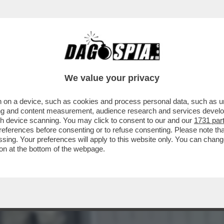
We value your privacy
 on a device, such as cookies and process personal data, such as uni
ising and content measurement, audience research and services deve
gh device scanning. You may click to consent to our and our
1731 par
ferences before consenting or to refuse consenting. Please note th
essing. Your preferences will apply to this website only. You can cha
on at the bottom of the webpage.