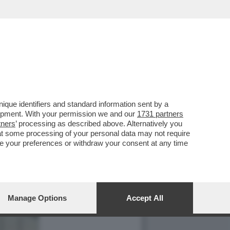
que identifiers and standard information sent by a
lopment. With your permission we and our
1731 partners
tners
’ processing as described above. Alternatively you
at some processing of your personal data may not require
nge your preferences or withdraw your consent at any time
Manage Options
Accept All