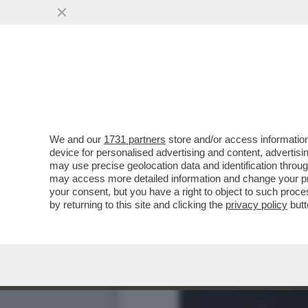
We and our
1731 partners
store and/or access information
device for personalised advertising and content, advert
may use precise geolocation data and identification throu
may access more detailed information and change your pre
your consent, but you have a right to object to such proc
by returning to this site and clicking the
privacy policy
butt