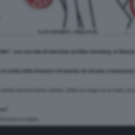
ALLEN GINSBERG - SENZA FILTRI
ltri", una raccolta di interviste ad Allen Ginsberg, in libreri
 te molta della tensione nel mondo sia dovuta a mancanza
che persone fanno l'amore. (Allen mi cinge con le mani, mi care
ore?
hiunque mi voglia.