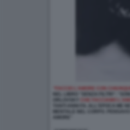
“FACCIO L’AMORE CON CHIUNQU
NEL LIBRO “SENZA FILTRI”: “S
ORLOVSKY
CHE FACCIAMO L'AMO
TANTI ANNI FA. ALL'EPOCA ME 
MENTALE NEL CORPO. PENSAVO 
AMORE”