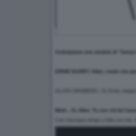
Anticipiamo uno stralcio di "Senza fi
ERNIE BARRY: Allen, credo che per
ALLEN GINSBERG : Sì, Ernie, troppe po
Mmh…Sì, Allen. Tu con chi fai l'am
Con chiunque venga a letto con me, c