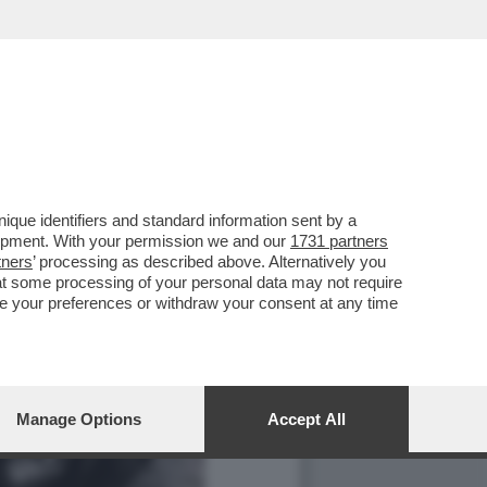
que identifiers and standard information sent by a
lopment. With your permission we and our
1731 partners
tners
’ processing as described above. Alternatively you
at some processing of your personal data may not require
nge your preferences or withdraw your consent at any time
Manage Options
Accept All