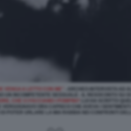
E VENGA A LETTO CON ME”
- ARCHEO-INTERVISTA AD A
ONO UN INCOMPETENTE SESSUALE -
IL RESOCONTO SU D
RE, CHE CI FACCIAMO I POMPINI?
LUI HA SCRITTO QU
NE VERGOGNAVO ORA CAPISCO CHE AVEVA I SENTIMENTI
DI POTER URLARE LA MIA RABBIA NEI CONFRONTI DEL