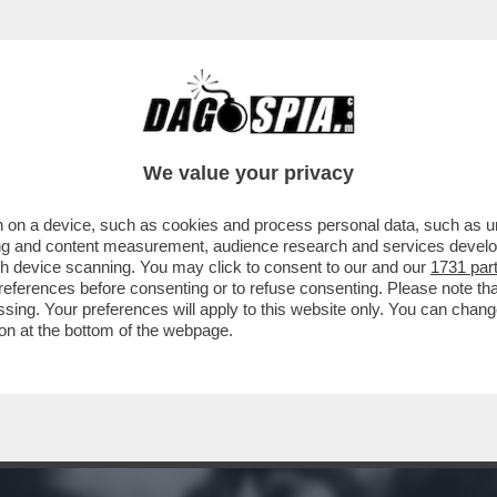
We value your privacy
 on a device, such as cookies and process personal data, such as uni
ising and content measurement, audience research and services deve
gh device scanning. You may click to consent to our and our
1731 par
ferences before consenting or to refuse consenting. Please note th
essing. Your preferences will apply to this website only. You can cha
on at the bottom of the webpage.