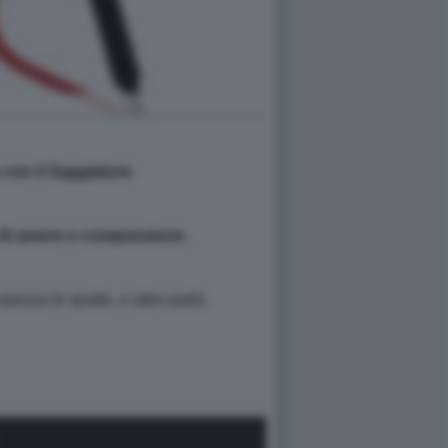
a con il Saggiatore.
 di amore e compassione.
zza le spalle, e altre parti).