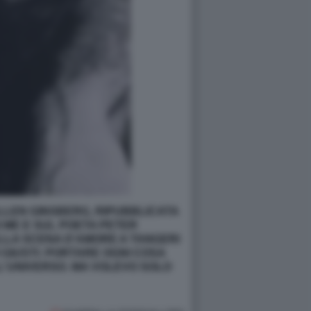
LLEN GINSBERG, RIPUBBLICATA
I ME E SUL POETA PETER
ELLA SCENA D'AMORE A TANGERI
 GIUSTI: PORTARE OGNI COSA
L'UNIVERSO. MA VOLEVO SOLO