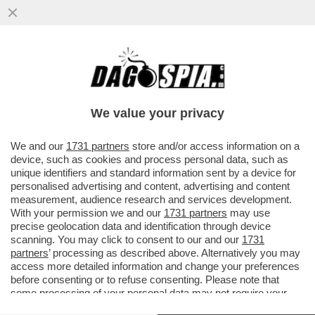
We value your privacy
We and our
1731 partners
store and/or access information on a
device, such as cookies and process personal data, such as
unique identifiers and standard information sent by a device for
personalised advertising and content, advertising and content
measurement, audience research and services development.
With your permission we and our
1731 partners
may use
precise geolocation data and identification through device
scanning. You may click to consent to our and our
1731
partners
’ processing as described above. Alternatively you may
“FELTRI, DIMETTITI” - UN CENTINAIO DI CICLISTI HA
access more detailed information and change your preferences
MANIFESTATO SOTTO LA SEDE DEL CONSIGLIO
before consenting or to refuse consenting. Please note that
REGIONALE DELLA LOMBARDIA A MILANO,
PER
some processing of your personal data may not require your
CHIEDERE IL PASSO INDIETRO DEL CONSIGLIERE DI
consent, but you have a right to object to such processing. Your