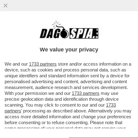
We value your privacy
We and our
1733 partners
store and/or access information on a
device, such as cookies and process personal data, such as
unique identifiers and standard information sent by a device for
personalised advertising and content, advertising and content
measurement, audience research and services development.
With your permission we and our
1733 partners
may use
precise geolocation data and identification through device
scanning. You may click to consent to our and our
1733
CHE GRAN TRADITORE (E ACCATTONE) 'STO GAVINO
partners
’ processing as described above. Alternatively you may
RAOUL PIRAS -
IN CAMBIO DI SOLI 4 MILA EURO, L'EX
access more detailed information and change your preferences
007 ITALIANO HA SVELATO ALLO SPIONE RUSSO
before consenting or to refuse consenting. Please note that
MIKHAIL ASTAKHOV L'IDENTITA' DI CINQUE AGENTI
some processing of your personal data may not require your
DELL'AISE CHE OPERAVANO SOTTO COPERTURA
,
consent, but you have a right to object to such processing. Your