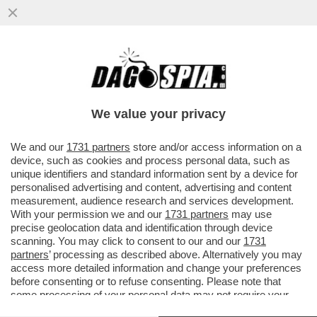
We value your privacy
We and our
1731 partners
store and/or access information on a
device, such as cookies and process personal data, such as
unique identifiers and standard information sent by a device for
personalised advertising and content, advertising and content
measurement, audience research and services development.
With your permission we and our
1731 partners
may use
precise geolocation data and identification through device
scanning. You may click to consent to our and our
1731
PARTO COL MASCHIO -
UN GRUPPO DI RICERCATORI
partners
’ processing as described above. Alternatively you may
DI SHANGAI HA IMPIANTATO UN UTERO IN UN TOPO
access more detailed information and change your preferences
MASCHIO E L’HA FECONDATO: IL RISULTATO È STATO
before consenting or to refuse consenting. Please note that
UN TOPOLINO NATO DOPO UN PARTO CESAREO -
some processing of your personal data may not require your
L'OPERAZIONE NON E' STATA DELLE PIU' SEMPLICI E
consent, but you have a right to object to such processing. Your