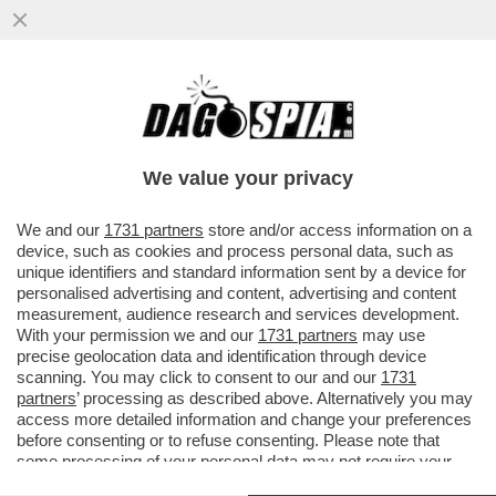
We value your privacy
We and our
1731 partners
store and/or access information on a
device, such as cookies and process personal data, such as
unique identifiers and standard information sent by a device for
personalised advertising and content, advertising and content
measurement, audience research and services development.
With your permission we and our
1731 partners
may use
precise geolocation data and identification through device
scanning. You may click to consent to our and our
1731
partners
’ processing as described above. Alternatively you may
access more detailed information and change your preferences
L'IA ORA CI PRENDE PER IL CULTO –
I MONACI
before consenting or to refuse consenting. Please note that
BUDDISTI COREANI SI AFFIFDANO AL ROBOT “GABI”,
some processing of your personal data may not require your
PER RILANCIARE L’INTERESSE PER LA FILOSOFIA
consent, but you have a right to object to such processing. Your
RELIGIOSA NEL PAESE
– L’AUTOMA È STATO