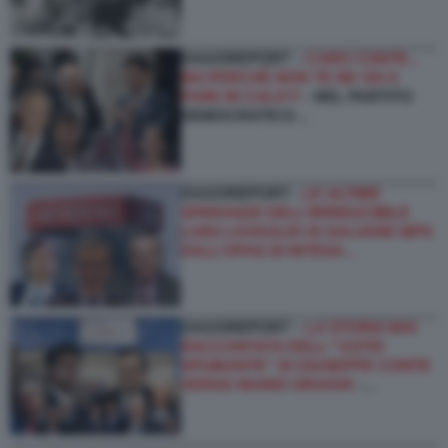
DAGOREPORT –
CARO CONTE...
MA PERCHÉ NON TE NE VAI A
FARE IN CULO?!
- NEL PARTITO
DEMOCRATICO…
DAGOREPORT -
LE ULTIME
SPERANZE DELL’IRRIDUCIBILE
LUIGI LOVAGLIO DI SALVARE MPS
DALL’OPAS DI INTESA…
DAGOREPORT –
LA STORIA MAI
RACCONTATA DELL'''ASTIO
SPUMANTE'' DI GIUSEPPE CONTE
VERSO MARIO DRAGHI
-…