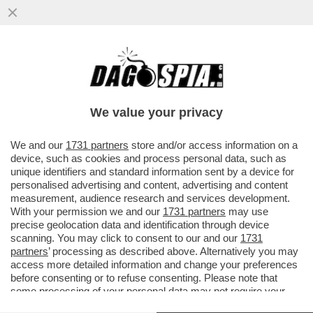
We value your privacy
We and our
1731 partners
store and/or access information on a
device, such as cookies and process personal data, such as
unique identifiers and standard information sent by a device for
personalised advertising and content, advertising and content
measurement, audience research and services development.
With your permission we and our
1731 partners
may use
precise geolocation data and identification through device
scanning. You may click to consent to our and our
1731
partners
’ processing as described above. Alternatively you may
access more detailed information and change your preferences
“IL SEGRETO DELL’ITALIA: MENO LAVORO, MENO
before consenting or to refuse consenting. Please note that
INTERNET, PIÙ ANNI DA VIVERE” –
L’INFOGRAFICA
some processing of your personal data may not require your
CON CUI L’EUROSTAT FA GLI AUGURI AL BELPAESE
consent, but you have a right to object to such processing. Your