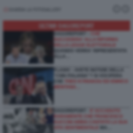
GUARDA LA FOTOGALLERY
ULTIMI DAGOREPORT
DAGOREPORT –
CHE
SUCCEDERA' ALLA RIFORMA
DELLA LEGGE ELETTORALE
QUANDO VERRA' RIPRESENTATA
ALLA…
FLASH! – AVETE NOTIZIE DELLA
“CNN ITALIANA”? SI VOCIFERA
CHE
THEO KYRIAKOU ED ENRICO
MENTANA…
DAGOREPORT -
E’ ACCADUTO
RARAMENTE CHE FRANCESCO
GUCCINI ABBIA CANTATO LA SUA
VITA SENTIMENTALE
MA…