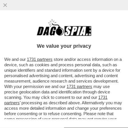
We value your privacy
We and our
1731 partners
store and/or access information on a
device, such as cookies and process personal data, such as
unique identifiers and standard information sent by a device for
personalised advertising and content, advertising and content
measurement, audience research and services development.
With your permission we and our
1731 partners
may use
precise geolocation data and identification through device
scanning. You may click to consent to our and our
1731
partners
’ processing as described above. Alternatively you may
“KIEV NON PUÒ VINCERE, NEMMENO IN UN ANNO O
access more detailed information and change your preferences
DUE, SE PER VINCERE SI INTENDE RECUPERARE LA
before consenting or to refuse consenting. Please note that
CRIMEA”
- LUCIO CARACCIOLO: “SI PUÒ
some processing of your personal data may not require your
APPROFITTARE DELL'INVERNO PER ARRIVARE A
consent, but you have a right to object to such processing. Your