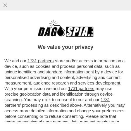
We value your privacy
We and our
1731 partners
store and/or access information on a
device, such as cookies and process personal data, such as
unique identifiers and standard information sent by a device for
personalised advertising and content, advertising and content
measurement, audience research and services development.
With your permission we and our
1731 partners
may use
precise geolocation data and identification through device
scanning. You may click to consent to our and our
1731
partners
’ processing as described above. Alternatively you may
access more detailed information and change your preferences
“CON I PREZZI DEI GENERI ALIMENTARI ORMAI SALITI
before consenting or to refuse consenting. Please note that
ALLE STELLE, BISOGNA AGGRAPPARSI AI BUONI
some processing of your personal data may not require your
PIATTI TRADIZIONALI”
– MARINO NIOLA: “
LA CUCINA
consent, but you have a right to object to such processing. Your