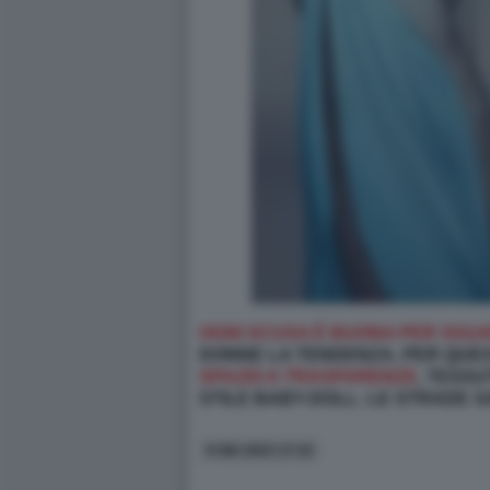
OGNI SCUSA È BUONA PER SGUA
DONNE LA TENDENZA, PER QUES
SPAZIO A TRASPARENZE
, TESSU
STILE BABY-DOLL: LE STRADE SA
9 GIU 2023 17:10