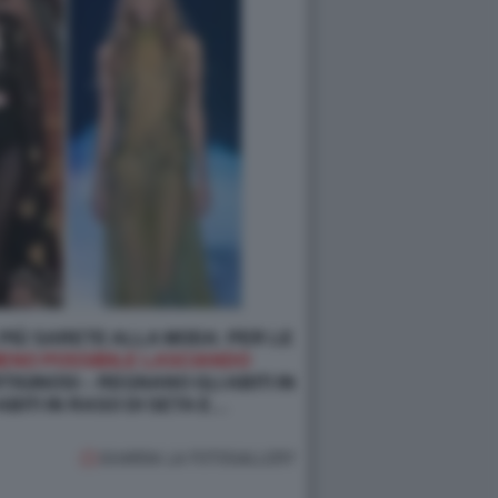
 PIÙ SARETE ALLA MODA: PER LE
MENO POSSIBILE LASCIANDO
TIGINOSI – REGNANO GLI ABITI IN
BITI IN RASO DI SETA E…
GUARDA LA FOTOGALLERY