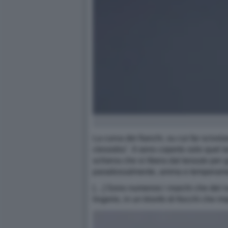
La curva dei fianchi, su cui far scivol
clessidra". Il seno coperto solo quel tan
schiena che si libera dal tessuto per g
paradossalmente, anima e temperament
[…] Sono numerosi i marchi che del nu
lingerie, in un trionfo di fiocchi che 