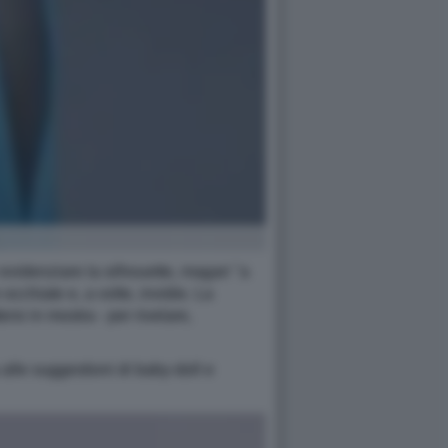
r evidenziare la silhouette, magari "a
 occhiate e, a volte, invidie. La
rsi in mostra - per rivelare,
lle suggestioni di baby-doll e