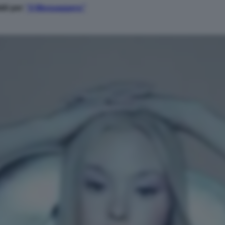
aldi per
“il Messaggero”