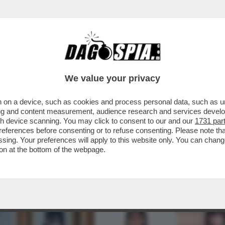
We value your privacy
 on a device, such as cookies and process personal data, such as uni
ising and content measurement, audience research and services deve
gh device scanning. You may click to consent to our and our
1731 par
ferences before consenting or to refuse consenting. Please note th
essing. Your preferences will apply to this website only. You can cha
on at the bottom of the webpage.