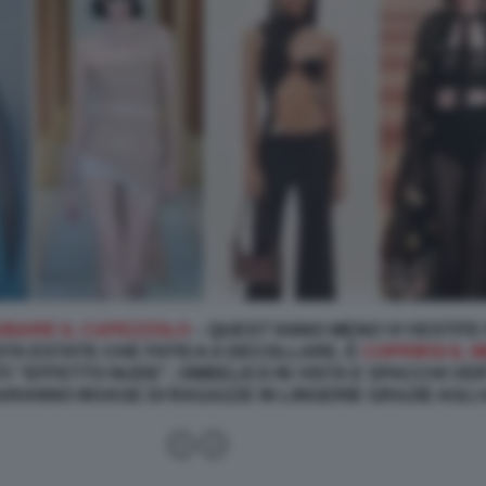
INARE IL CAPEZZOLO
– QUEST’ANNO MENO VI VESTITE
TA ESTATE CHE FATICA A DECOLLARE, È
COPRIRSI IL 
TI "EFFETTO NUDE", OMBELICO IN VISTA E SPACCHI VER
RANNO INVASE DI RAGAZZE IN LINGERIE GRAZIE AGLI A