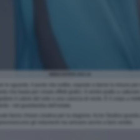
MODA ESTATE 2023 16
are lo sguardo. Il punto vita sottile, esposto a darne la misura pe
to che basta per creare effetti grafici. Il ventre piatto a catturare
odere il calore del sole o una carezza di vento. È il corpo a mette
o - nel guardaroba dell'estate.
do fanno chiave creativa per la stagione. Acne Studios guarda a
impreziosiscono gli indumenti ma arrivano anche a farsi vestito.