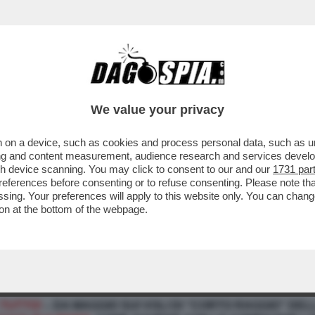
We value your privacy
 on a device, such as cookies and process personal data, such as uni
ising and content measurement, audience research and services deve
gh device scanning. You may click to consent to our and our
1731 par
ferences before consenting or to refuse consenting. Please note th
essing. Your preferences will apply to this website only. You can cha
on at the bottom of the webpage.
TUTTO!
– DA MAGGIO SUI VOLI DI “CORTO RAGGIO” DE