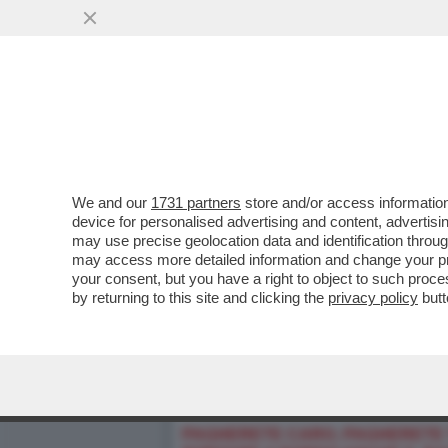
We and our
1731 partners
store and/or access information
device for personalised advertising and content, advert
may use precise geolocation data and identification throu
may access more detailed information and change your pre
your consent, but you have a right to object to such proc
by returning to this site and clicking the
privacy policy
butt
PAGHERETE CARO, PAGHERETE 