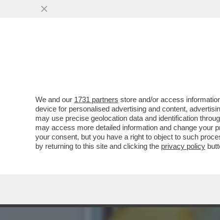
We and our
1731 partners
store and/or access information
device for personalised advertising and content, advert
may use precise geolocation data and identification throu
may access more detailed information and change your pre
your consent, but you have a right to object to such proc
by returning to this site and clicking the
privacy policy
butt