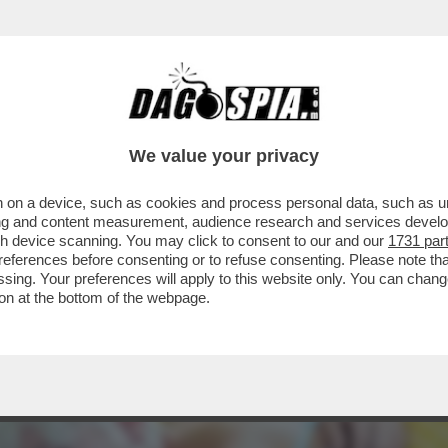
We value your privacy
 on a device, such as cookies and process personal data, such as uni
ising and content measurement, audience research and services deve
gh device scanning. You may click to consent to our and our
1731 par
ferences before consenting or to refuse consenting. Please note th
essing. Your preferences will apply to this website only. You can cha
on at the bottom of the webpage.