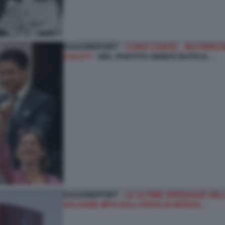
DAGOREPORT –
CARO CONTE... MA PERCHÉ
CULO?!
- NEL PARTITO DEMOCRATICO…
DAGOREPORT -
LE ULTIME SPERANZE DELL
SALVARE MPS DALL’OPAS DI INTESA…