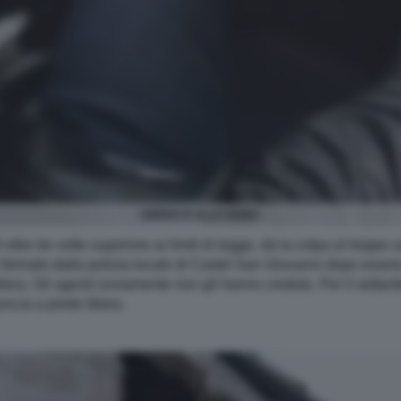
UBRIACO ALLA GUIDA
oltre tre volte superiore ai limiti di legge, dà la colpa al tropp
 fermato dalla polizia locale di Castel San Giovanni dopo essere
ra. Gli agenti ovviamente non gli hanno creduto. Per il settantenn
ncia a piede libero.