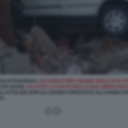
CIA DI PIACENZA,
UN GUIDATORE 70ENNE RISULTATO PO
I DI LEGGE,
HA DATO LA COLPA DELLA SUA UBRIACHE
ELLA POLIZIA NON GLI HANNO CREDUTO E GLI HANNO S
...