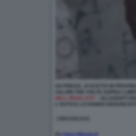
HA PRESO...D'ACETO! IN PROVIN
VALORI TRE VOLTE SOPRA I LIMIT
NELL'INSALATA" -
GLI AGENTI D
L'AUTO E LO HANNO DENUNCIATO
3 MAG 2026 19:19
Da
https://liberta.it/