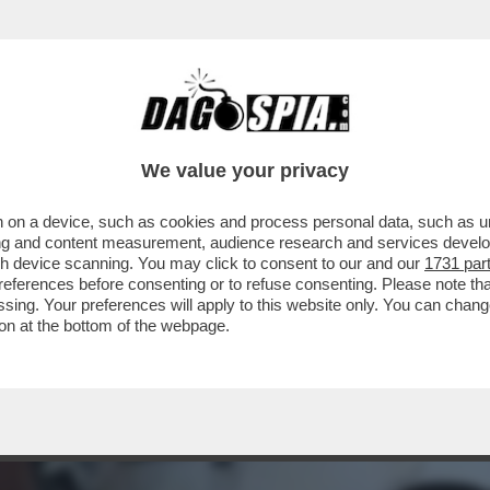
We value your privacy
 on a device, such as cookies and process personal data, such as uni
ising and content measurement, audience research and services deve
gh device scanning. You may click to consent to our and our
1731 par
ferences before consenting or to refuse consenting. Please note th
essing. Your preferences will apply to this website only. You can cha
on at the bottom of the webpage.