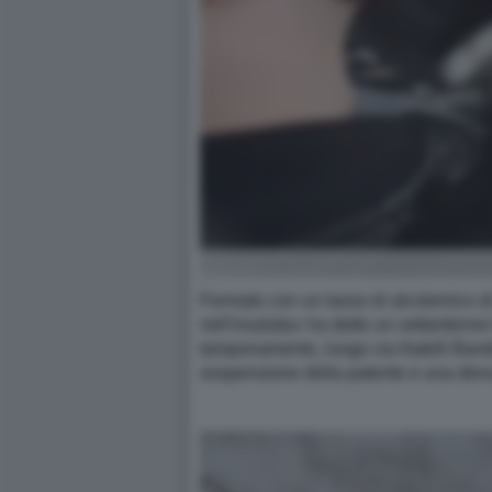
Fermato con un tasso di alcolemico di 
nell'insalata» ha detto un settantenne
tamponamento, lungo via fratelli Bandie
sospensione della patente e una denu