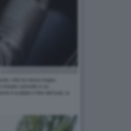
o aceto. «Ne ho messo troppo
 rimasto coinvolto in un
e è scattato il ritiro dell'auto, la