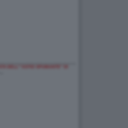
A DELL'''ASTIO SPUMANTE'' DI
-…