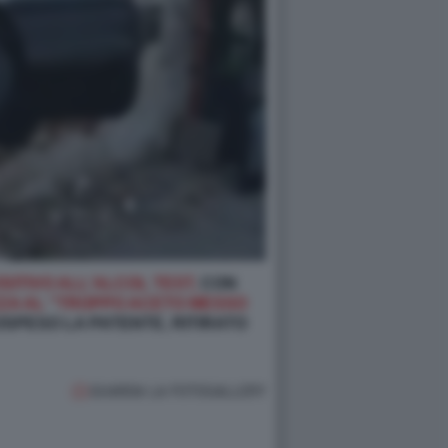
SITIVO ALL'ALCOL TEST,
CON
ZZA AL "TROPPO ACETO MESSO
OSPESO LA PATENTE, RITIRATO
GUARDA LA FOTOGALLERY