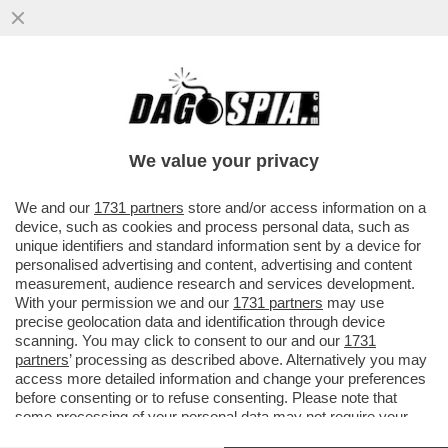
We value your privacy
We and our
1731 partners
store and/or access information on a
device, such as cookies and process personal data, such as
unique identifiers and standard information sent by a device for
personalised advertising and content, advertising and content
measurement, audience research and services development.
With your permission we and our
1731 partners
may use
precise geolocation data and identification through device
scanning. You may click to consent to our and our
1731
partners
’ processing as described above. Alternatively you may
access more detailed information and change your preferences
“SE TROVI QUESTO BIGLIETTINO CHIAMA LA POLIZIA”
before consenting or to refuse consenting. Please note that
– A PARIGI UNA DONNA HA LANCIATO ALCUNI
some processing of your personal data may not require your
BIGLIETTINI CON UNA RICHIESTA DI AIUTO DALLA
consent, but you have a right to object to such processing. Your