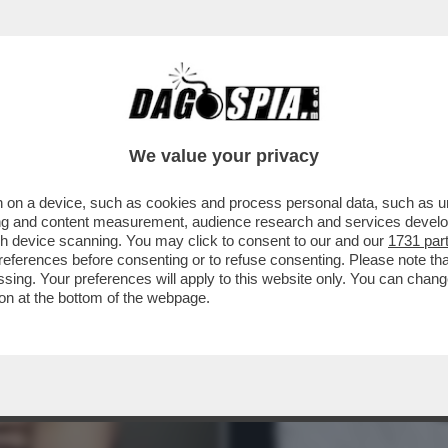
We value your privacy
 on a device, such as cookies and process personal data, such as uni
ising and content measurement, audience research and services deve
gh device scanning. You may click to consent to our and our
1731 par
ferences before consenting or to refuse consenting. Please note th
essing. Your preferences will apply to this website only. You can cha
on at the bottom of the webpage.