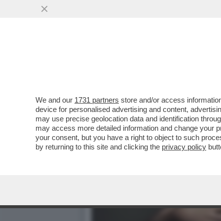
We and our
1731 partners
store and/or access information
device for personalised advertising and content, advert
may use precise geolocation data and identification throu
may access more detailed information and change your pre
your consent, but you have a right to object to such proc
by returning to this site and clicking the
privacy policy
butt