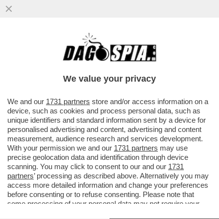
We value your privacy
We and our
1731 partners
store and/or access information on a
device, such as cookies and process personal data, such as
unique identifiers and standard information sent by a device for
personalised advertising and content, advertising and content
measurement, audience research and services development.
With your permission we and our
1731 partners
may use
precise geolocation data and identification through device
scanning. You may click to consent to our and our
1731
partners
’ processing as described above. Alternatively you may
GOLPETTO O PICCHETTO?
– UN SOLDATO DELLE
access more detailed information and change your preferences
FORZE SPECIALI USA, COINVOLTO
before consenting or to refuse consenting. Please note that
NELL'OPERAZIONE CHE HA PORTATO ALLA
some processing of your personal data may not require your
CATTURA DI NICOLAS MADURO,
È STATO
consent, but you have a right to object to such processing. Your