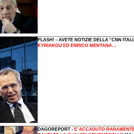
FLASH! – AVETE NOTIZIE DELLA “CNN ITA
KYRIAKOU ED ENRICO MENTANA…
DAGOREPORT -
E’ ACCADUTO RARAMENTE